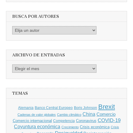
BUSCA POR AUTORES
Busca
por
Autores
ARCHIVO DE ENTRADAS
Archivo
de
entradas
TEMAS
Brexit
Banco Central Europeo
Boris Johnson
Alemania
China
Comercio
Cadenas de valor globales
Cambio climático
COVID-19
Comercio internacional
Coronavirus
Competencia
Coyuntura económica
Crisis económica
Crecimiento
Crisis