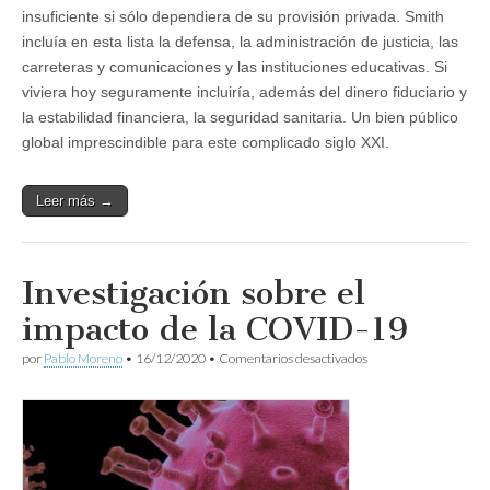
insuficiente si sólo dependiera de su provisión privada. Smith
incluía en esta lista la defensa, la administración de justicia, las
carreteras y comunicaciones y las instituciones educativas. Si
viviera hoy seguramente incluiría, además del dinero fiduciario y
la estabilidad financiera, la seguridad sanitaria. Un bien público
global imprescindible para este complicado siglo XXI.
Leer más →
Investigación sobre el
impacto de la COVID-19
en
por
Pablo Moreno
•
16/12/2020
•
Comentarios desactivados
Investigación
sobre
el
impacto
de
la
COVID-