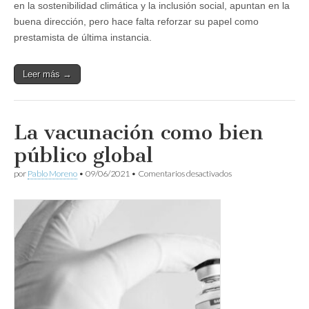
en la sostenibilidad climática y la inclusión social, apuntan en la
buena dirección, pero hace falta reforzar su papel como
prestamista de última instancia.
Leer más →
La vacunación como bien
público global
en
por
Pablo Moreno
•
09/06/2021
•
Comentarios desactivados
La
vacunación
como
bien
público
global