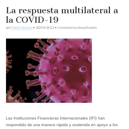
La respuesta multilateral a
la COVID-19
en
por
Pablo Moreno
•
20/04/2022
•
Comentarios desactivados
La
respuesta
multilateral
a
la
COVID-
19
Las Instituciones Financieras Internacionales (IFI) han
respondido de una manera rápida y sostenida en apoyo a los