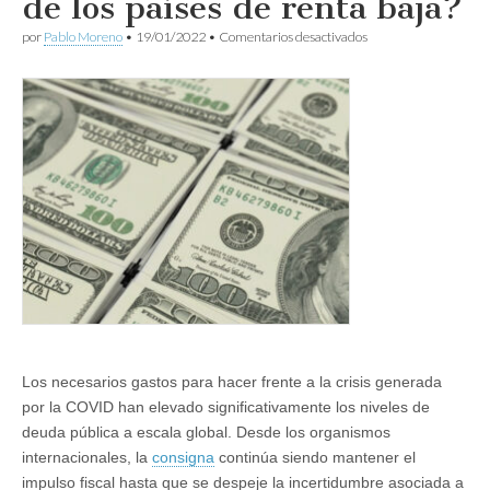
de los países de renta baja?
en
por
Pablo Moreno
•
19/01/2022
•
Comentarios desactivados
¿Qué
hacemos
con
la
deuda
de
los
países
de
renta
baja?
Los necesarios gastos para hacer frente a la crisis generada
por la COVID han elevado significativamente los niveles de
deuda pública a escala global. Desde los organismos
internacionales, la
consigna
continúa siendo mantener el
impulso fiscal hasta que se despeje la incertidumbre asociada a