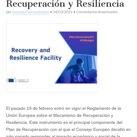
Recuperación y Resiliencia
en
por
Gonzalo García Andrés
•
04/03/2021
•
Comentarios desactivados
Arranca
el
Mecanismo
de
Recuperaci
y
Resiliencia
El pasado 19 de febrero entró en vigor el Reglamento de la
Unión Europea sobre el Mecanismo de Recuperación y
Resiliencia. Este instrumento es el principal componente del
Plan de Recuperación con el que el Consejo Europeo decidió en
julio pasado responder al impacto económico y social de la