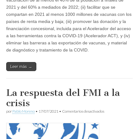
vacunación de al menos el 40% de la población a finales de
2021 y del 60% a mediados de 2022; (ii) facilitar que se
compartan en 2021 al menos 1000 millones de vacunas con los
países de renta media y baja; (iii) promover las donación y la
financiación concesional, incluida para el Acelerador del acceso
a las herramientas contra la COVID-19 (Acelerador ACT), y (iv)
eliminar las barreras a las exportación de vacunas, y material
de diagnóstico y tratamiento de la COVID.
Leer más →
La respuesta del FMI a la
crisis
en
por
Pablo Moreno
•
17/07/2021
•
Comentarios desactivados
La
respuesta
del
FMI
a