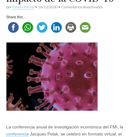
en
por
Pablo Moreno
•
16/12/2020
•
Comentarios desactivados
Investigación
sobre
Share this...
el
impacto
de
la
COVID-
19
La conferencia anual de investigación económica del FMI, la
conferencia
Jacques Polak, se celebró en formato virtual, el