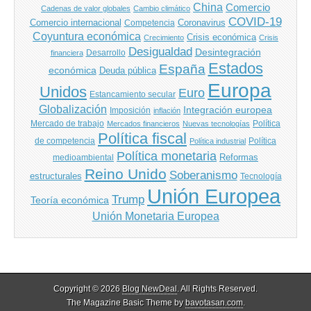
China
Comercio
Cadenas de valor globales
Cambio climático
COVID-19
Comercio internacional
Coronavirus
Competencia
Coyuntura económica
Crisis económica
Crecimiento
Crisis
Desigualdad
Desintegración
financiera
Desarrollo
Estados
España
económica
Deuda pública
Europa
Unidos
Euro
Estancamiento secular
Globalización
Integración europea
Imposición
inflación
Mercado de trabajo
Política
Mercados financieros
Nuevas tecnologías
Política fiscal
de competencia
Política
Política industrial
Política monetaria
Reformas
medioambiental
Reino Unido
Soberanismo
estructurales
Tecnología
Unión Europea
Trump
Teoría económica
Unión Monetaria Europea
Copyright © 2026
Blog NewDeal
. All Rights Reserved.
The Magazine Basic Theme by
bavotasan.com
.