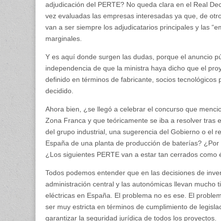
adjudicación del PERTE? No queda clara en el Real Decr
vez evaluadas las empresas interesadas ya que, de ot
van a ser siempre los adjudicatarios principales y las
marginales.
Y es aquí donde surgen las dudas, porque el anuncio pú
independencia de que la ministra haya dicho que el proy
definido en términos de fabricante, socios tecnológicos 
decidido.
Ahora bien, ¿se llegó a celebrar el concurso que menc
Zona Franca y que teóricamente se iba a resolver tras 
del grupo industrial, una sugerencia del Gobierno o el r
España de una planta de producción de baterías? ¿Por q
¿Los siguientes PERTE van a estar tan cerrados como é
Todos podemos entender que en las decisiones de invers
administración central y las autonómicas llevan mucho 
eléctricas en España. El problema no es ese. El proble
ser muy estricta en términos de cumplimiento de legisl
garantizar la seguridad jurídica de todos los proyectos.