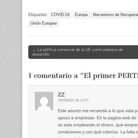
Etiquetas:
COVID-19
Europa
Mecanismo de Recuperaci
Unión Europea
Post
← La política comercial de la UE como palanca de
desarrollo
navigation
1 comentario a “
El primer PERT
ZZ
16/03/2021 de 12:27
Este asunto me recuerda a lo que esta p
apoyo a empresas. En la pagina web de 
se esta empleando el dinero, que empre
condiciones y con qué criterios. La falt