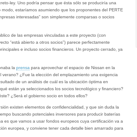
eto-ley. Uno podría pensar que ésta sólo se produciría una
ro modo, estaríamos asumiendo que los proponentes del PERTE
 “empresas interesadas” son simplemente comparsas o socios
blico de las empresas vinculadas a este proyecto (con
ecto “está abierto a otros socios”) parece perfectamente
principales e incluso socios financieros. Un proyecto cerrado, ya
ionaba la
prensa
para aprovechar el espacio de Nissan en la
el verano? ¿Fue la elección del emplazamiento una exigencia
esultado de un análisis de cuál es la ubicación óptima en
ué están ya seleccionados los socios tecnológico y financiero?
ste? ¿Será el gobierno socio en todos ellos?
ión existen elementos de confidencialidad, y que sin duda la
tiempo buscando potenciales inversores para producir baterías
ma es que vamos a usar fondos europeos cuya certificación va a
ación europea, y conviene tener cada detalle bien amarrado para