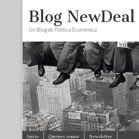
Blog NewDeal
Un Blog de Política Económica
Skip
Main
Inicio
Quiénes somos
Newsletter