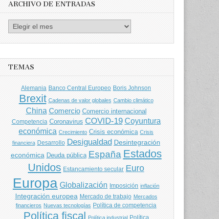
ARCHIVO DE ENTRADAS
Archivo
de
entradas
TEMAS
Banco Central Europeo
Boris Johnson
Alemania
Brexit
Cadenas de valor globales
Cambio climático
China
Comercio
Comercio internacional
COVID-19
Coyuntura
Coronavirus
Competencia
económica
Crisis económica
Crecimiento
Crisis
Desigualdad
Desintegración
financiera
Desarrollo
Estados
España
económica
Deuda pública
Unidos
Euro
Estancamiento secular
Europa
Globalización
Imposición
inflación
Integración europea
Mercado de trabajo
Mercados
Política de competencia
financieros
Nuevas tecnologías
Política fiscal
Política
Política industrial