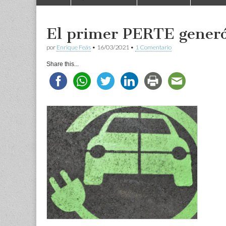
to
menu
content
El primer PERTE gener
por
Enrique Feás
•
16/03/2021
•
1 Comentario
Share this...