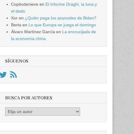
Copitodenieve
en
El Informe Draghi, la luna y
el dedo
Xor
en
¿Quién paga los aranceles de Biden?
Berta
en
Lo que Europa se juega el domingo
Álvaro Martínez García
en
La encrucijada de
la economía china
SÍGUENOS
BUSCA POR AUTORES
Busca
por
Autores