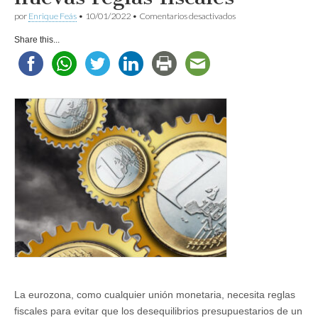
en
por
Enrique Feás
•
10/01/2022
•
Comentarios desactivados
La
Unión
Share this...
Europea
necesita
nuevas
reglas
fiscales
La eurozona, como cualquier unión monetaria, necesita reglas
fiscales para evitar que los desequilibrios presupuestarios de un