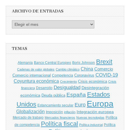
ARCHIVO DE ENTRADAS
Archivo
de
entradas
TEMAS
Brexit
Banco Central Europeo
Boris Johnson
Alemania
China
Comercio
Cadenas de valor globales
Cambio climático
COVID-19
Comercio internacional
Coronavirus
Competencia
Coyuntura económica
Crisis económica
Crecimiento
Crisis
Desigualdad
Desintegración
financiera
Desarrollo
Estados
España
económica
Deuda pública
Europa
Unidos
Euro
Estancamiento secular
Globalización
Integración europea
Imposición
inflación
Mercado de trabajo
Política
Mercados financieros
Nuevas tecnologías
Política fiscal
de competencia
Política
Política industrial