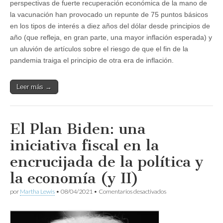
perspectivas de fuerte recuperación económica de la mano de
la vacunación han provocado un repunte de 75 puntos básicos
en los tipos de interés a diez años del dólar desde principios de
año (que refleja, en gran parte, una mayor inflación esperada) y
un aluvión de artículos sobre el riesgo de que el fin de la
pandemia traiga el principio de otra era de inflación.
Leer más →
El Plan Biden: una
iniciativa fiscal en la
encrucijada de la política y
la economía (y II)
en
por
Martha Lewis
•
08/04/2021
•
Comentarios desactivados
El
Plan
Biden:
una