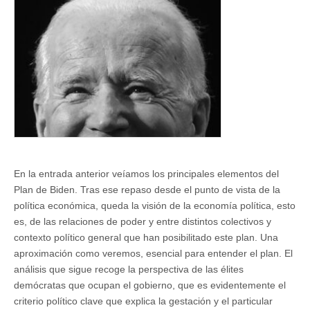
iniciativa
fiscal
en
la
encrucijada
de
la
política
y
la
economía
(y
II)
En la entrada anterior veíamos los principales elementos del
Plan de Biden. Tras ese repaso desde el punto de vista de la
política económica, queda la visión de la economía política, esto
es, de las relaciones de poder y entre distintos colectivos y
contexto político general que han posibilitado este plan. Una
aproximación como veremos, esencial para entender el plan. El
análisis que sigue recoge la perspectiva de las élites
demócratas que ocupan el gobierno, que es evidentemente el
criterio político clave que explica la gestación y el particular