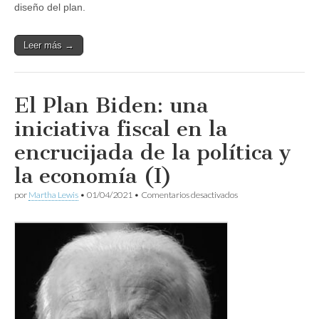
diseño del plan.
Leer más →
El Plan Biden: una
iniciativa fiscal en la
encrucijada de la política y
la economía (I)
en
por
Martha Lewis
•
01/04/2021
•
Comentarios desactivados
El
Plan
Biden:
una
iniciativa
fiscal
en
la
encrucijada
de