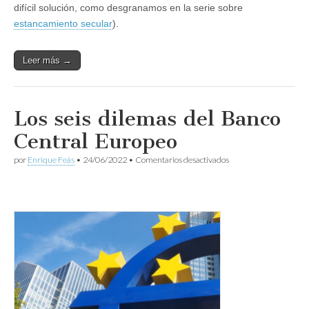
difícil solución, como desgranamos en la serie sobre
estancamiento secular
).
Leer más →
Los seis dilemas del Banco
Central Europeo
en
por
Enrique Feás
•
24/06/2022
•
Comentarios desactivados
Los
seis
dilemas
del
Banco
Central
Europeo