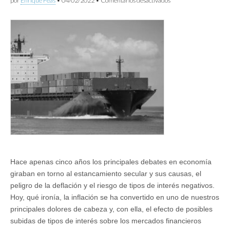
por
Enrique Feás
•
04/02/2022
•
Comentarios desactivados
Indicadores
de
presión
sobre
la
oferta
Hace apenas cinco años los principales debates en economía
giraban en torno al estancamiento secular y sus causas, el
peligro de la deflación y el riesgo de tipos de interés negativos.
Hoy, qué ironía, la inflación se ha convertido en uno de nuestros
principales dolores de cabeza y, con ella, el efecto de posibles
subidas de tipos de interés sobre los mercados financieros