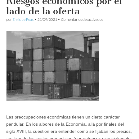
Riesgos económicos por el
lado de la oferta
en
por
Enrique Feás
•
21/09/2021
•
Comentarios desactivados
Riesgos
económicos
por
el
lado
de
la
oferta
Las preocupaciones económicas tienen un cierto carácter
pendular. En los albores de la Economía, allá por finales del
siglo XVIII, la cuestión era entender cómo se fijaban los precios,
analizando los costes productivos (por entonces esencialmente