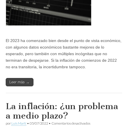
El 2023 ha comenzado bien desde el punto de vista económico,
con algunos datos económicos bastante mejores de lo
esperado, pero también con múltiples incógnitas que no
terminan de despejarse. Si la inflación de comienzos de 2022
no era transitoria, la incertidumbre tampoco.
Leer más →
La inflación: ¿un problema
a medio plazo?
en
por
Luis Martí
•
05/07/2022
•
Comentarios desactivados
La