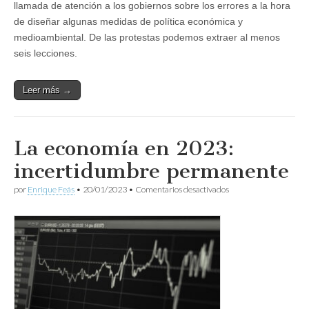
llamada de atención a los gobiernos sobre los errores a la hora
de diseñar algunas medidas de política económica y
medioambiental. De las protestas podemos extraer al menos
seis lecciones.
Leer más →
La economía en 2023:
incertidumbre permanente
en
por
Enrique Feás
•
20/01/2023
•
Comentarios desactivados
La
economía
en
2023:
incertidumbre
permanente