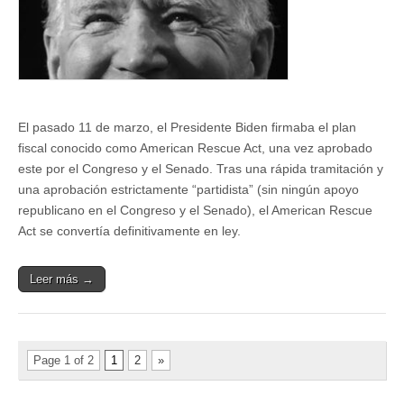
la
política
y
la
economía
(I)
El pasado 11 de marzo, el Presidente Biden firmaba el plan
fiscal conocido como American Rescue Act, una vez aprobado
este por el Congreso y el Senado. Tras una rápida tramitación y
una aprobación estrictamente “partidista” (sin ningún apoyo
republicano en el Congreso y el Senado), el American Rescue
Act se convertía definitivamente en ley.
Leer más →
Page 1 of 2
1
2
»