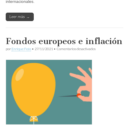
internacionales.
Leer más →
Fondos europeos e inflación
en
por
Enrique Feás
•
27/11/2021
•
Comentarios desactivados
Fondos
europeos
e
inflación