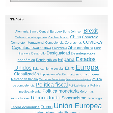
de
entradas
TEMAS
Brexit
Banco Central Europeo
Boris Johnson
Alemania
China
Comercio
Cadenas de valor globales
Cambio climático
COVID-19
Comercio internacional
Coronavirus
Competencia
Coyuntura económica
Crisis económica
Crecimiento
Crisis
Desigualdad
Desintegración
financiera
Desarrollo
Estados
España
económica
Deuda pública
Europa
Unidos
Euro
Estancamiento secular
Globalización
Integración europea
Imposición
inflación
Mercado de trabajo
Política
Mercados financieros
Nuevas tecnologías
Política fiscal
de competencia
Política
Política industrial
Política monetaria
Reformas
medioambiental
Reino Unido
Soberanismo
estructurales
Tecnología
Unión Europea
Trump
Teoría económica
Unión Monetaria Europea