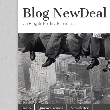
Blog NewDeal
Un Blog de Política Económica
Skip
Main
Inicio
Quiénes somos
Newsletter