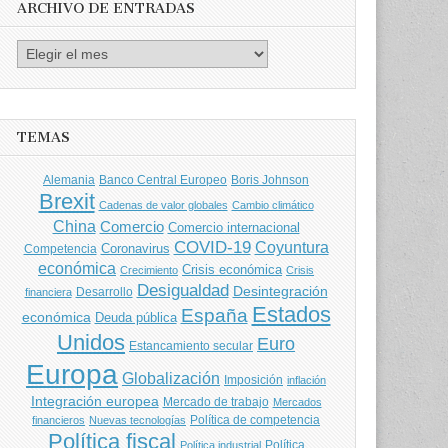
ARCHIVO DE ENTRADAS
Archivo
de
entradas
TEMAS
Banco Central Europeo
Boris Johnson
Alemania
Brexit
Cadenas de valor globales
Cambio climático
China
Comercio
Comercio internacional
COVID-19
Coyuntura
Coronavirus
Competencia
económica
Crisis económica
Crecimiento
Crisis
Desigualdad
Desintegración
financiera
Desarrollo
Estados
España
económica
Deuda pública
Unidos
Euro
Estancamiento secular
Europa
Globalización
Imposición
inflación
Integración europea
Mercado de trabajo
Mercados
Política de competencia
financieros
Nuevas tecnologías
Política fiscal
Política
Política industrial