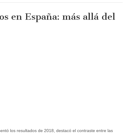
os en España: más allá del
en
Exportaciones
de
servicios
en
España:
más
allá
del
turismo
ntó los resultados de 2018, destacó el contraste entre las