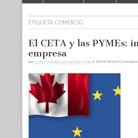
to
menu
content
ETIQUETA:
COMERCIO
El CETA y las PYMEs: im
empresa
por
Lucian Cernat y Carmen Díaz-Mora
•
10/04/2024
•
Comentario