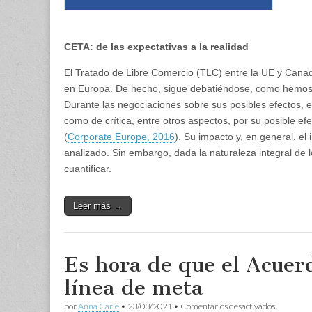
CETA: de las expectativas a la realidad
El Tratado de Libre Comercio (TLC) entre la UE y Cana
en Europa. De hecho, sigue debatiéndose, como hemos v
Durante las negociaciones sobre sus posibles efectos, e
como de crítica, entre otros aspectos, por su posible 
(
Corporate Europe, 2016
). Su impacto y, en general, e
analizado. Sin embargo, dada la naturaleza integral de l
cuantificar.
Leer más →
Es hora de que el Acuer
línea de meta
en
por
Anna Carle
•
23/03/2021
•
Comentarios desactivados