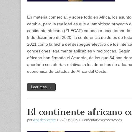
En materia comercial, y sobre todo en África, los asu
cambia, pero la realidad es que el ambicioso proyecto d
continente africano (ZLECAF) va poco a poco tomando f
5 de diciembre de 2020, la conferencia de Jefes de Est
2021 como la fecha del despegue efectivo de los interc
concesiones legalmente aplicables y recíprocas. Según e
africano han firmado el Acuerdo, de los que 34 han dep
aportado sus ofertas relativas a los derechos de aduan
económica de Estados de África del Oeste.
Leer más →
El continente africano 
en
por
Ana de Vicente
•
29/10/2019
•
Comentarios desactivados
El
contin