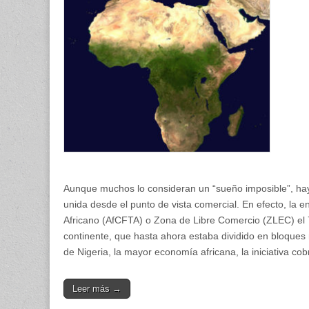
africa
como
zona
de
libre
comerc
Aunque muchos lo consideran un “sueño imposible”, hay 
unida desde el punto de vista comercial. En efecto, la 
Africano (AfCFTA) o Zona de Libre Comercio (ZLEC) el 7 
continente, que hasta ahora estaba dividido en bloques 
de Nigeria, la mayor economía africana, la iniciativa co
Leer más →