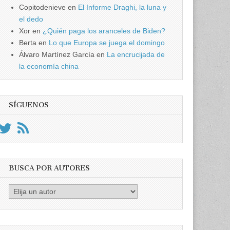
Copitodenieve
en
El Informe Draghi, la luna y
el dedo
Xor
en
¿Quién paga los aranceles de Biden?
Berta
en
Lo que Europa se juega el domingo
Álvaro Martínez García
en
La encrucijada de
la economía china
SÍGUENOS
BUSCA POR AUTORES
Busca
por
Autores