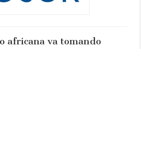
io africana va tomando
io
na
do