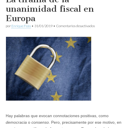
unanimidad fiscal en
Europa
en
por
Enrique Feás
•
31/01/2019
•
Comentarios desactivados
La
tiranía
de
la
unanimidad
fiscal
en
Europa
Hay palabras que evocan connotaciones positivas, como
democracia
o
consenso
. Pero, precisamente por ese motivo, en