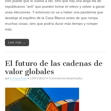
solo puede que lo vuelva a ser, sino que hay una larga fila de
republicanos “anti” que pueden tomar el relevo y volver a ganar
unas elecciones. Y entonces no va a haber una pandemia que
desaloje al inquilino de la Casa Blanca antes de que rompa
muchas cosas, sino que podría durar más tiempo y romper
más.
Leer más →
El futuro de las cadenas de
valor globales
en
por
Enrique Feás
•
13/05/2022
•
Comentarios desactivados
El
futuro
de
las
cadenas
de
valor
globales