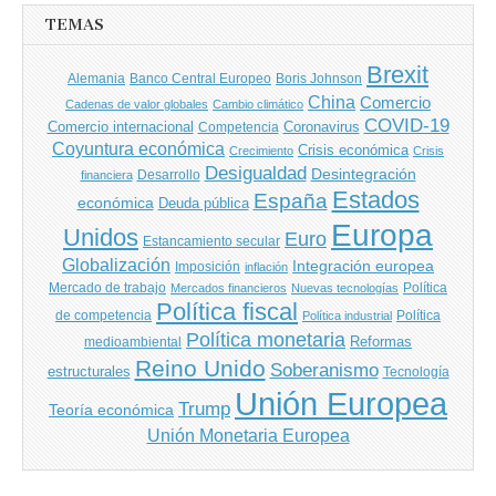
TEMAS
Brexit
Banco Central Europeo
Boris Johnson
Alemania
China
Comercio
Cadenas de valor globales
Cambio climático
COVID-19
Comercio internacional
Coronavirus
Competencia
Coyuntura económica
Crisis económica
Crecimiento
Crisis
Desigualdad
Desintegración
financiera
Desarrollo
Estados
España
económica
Deuda pública
Europa
Unidos
Euro
Estancamiento secular
Globalización
Integración europea
Imposición
inflación
Mercado de trabajo
Política
Mercados financieros
Nuevas tecnologías
Política fiscal
de competencia
Política
Política industrial
Política monetaria
Reformas
medioambiental
Reino Unido
Soberanismo
estructurales
Tecnología
Unión Europea
Trump
Teoría económica
Unión Monetaria Europea