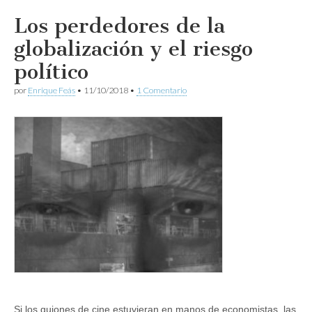
Los perdedores de la
globalización y el riesgo
político
por
Enrique Feás
•
11/10/2018
•
1 Comentario
Si los guiones de cine estuvieran en manos de economistas, las