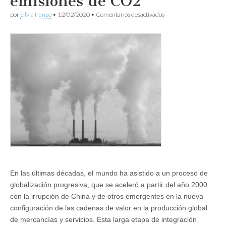
emisiones de CO2
en
por
Silvia Iranzo
•
12/02/2020
•
Comentarios desactivados
Globalización
4.0:
Eficiencia
energética
y
emisiones
de
CO2
En las últimas décadas, el mundo ha asistido a un proceso de
globalización progresiva, que se aceleró a partir del año 2000
con la irrupción de China y de otros emergentes en la nueva
configuración de las cadenas de valor en la producción global
de mercancías y servicios. Esta larga etapa de integración