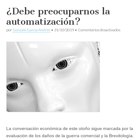
¿Debe preocuparnos la
automatización?
en
por
Gonzalo García Andrés
•
31/10/2019
•
Comentarios desactivados
¿Debe
preocuparn
la
automatizac
La conversación económica de este otoño sigue marcada por la
evaluación de los daños de la guerra comercial y la Brexitología.