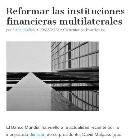
Reformar las instituciones
financieras multilaterales
en
por
Esther Badiola
•
10/03/2023
•
Comentarios desactivados
Reformar
las
instituciones
financieras
multilaterales
El Banco Mundial ha vuelto a la actualidad reciente por la
inesperada
dimisión
de su presidente, David Malpass (que