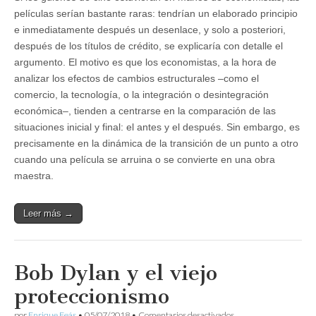
películas serían bastante raras: tendrían un elaborado principio
e inmediatamente después un desenlace, y solo a posteriori,
después de los títulos de crédito, se explicaría con detalle el
argumento. El motivo es que los economistas, a la hora de
analizar los efectos de cambios estructurales –como el
comercio, la tecnología, o la integración o desintegración
económica–, tienden a centrarse en la comparación de las
situaciones inicial y final: el antes y el después. Sin embargo, es
precisamente en la dinámica de la transición de un punto a otro
cuando una película se arruina o se convierte en una obra
maestra.
Leer más →
Bob Dylan y el viejo
proteccionismo
en
por
Enrique Feás
•
05/07/2018
•
Comentarios desactivados