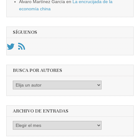
Álvaro Martínez García
en
La encrucijada de la
economía china
SÍGUENOS
BUSCA POR AUTORES
Busca
por
Autores
ARCHIVO DE ENTRADAS
Archivo
de
entradas