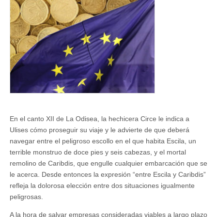
Europa:
entre
Escila
y
Caribdis
En el canto XII de La Odisea, la hechicera Circe le indica a
Ulises cómo proseguir su viaje y le advierte de que deberá
navegar entre el peligroso escollo en el que habita Escila, un
terrible monstruo de doce pies y seis cabezas, y el mortal
remolino de Caribdis, que engulle cualquier embarcación que se
le acerca. Desde entonces la expresión “entre Escila y Caribdis”
refleja la dolorosa elección entre dos situaciones igualmente
peligrosas.
A la hora de salvar empresas consideradas viables a largo plazo