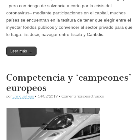
–pero con riesgo de solvencia a corto por la crisis del
coronavirus– mediante participaciones en el capital, muchos
países se encuentran en la tesitura de tener que elegir entre el
inyectar fondos públicos y convencer al sector privado para que
lo haga. Es decir, navegar entre Escila y Caribdis.
Leer más →
Competencia y ‘campeones’
europeos
en
por
Enrique Feás
•
14/02/2019
•
Comentarios desactivados
Competencia
y
‘campeones’
europeos