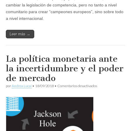
cambiar la legislación de competencia, pero no tanto a nivel
comunitario para crear “campeones europeos”, sino sobre todo
a nivel internacional.
Leer más →
La política monetaria ante
la incertidumbre y el poder
de mercado
en
por
Andrea Lucai
•
18/09/2018
•
Comentarios desactivados
La
política
monetaria
ante
la
incertidumbre
y
el
poder