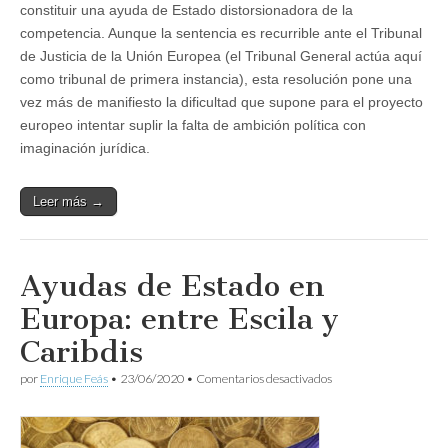
constituir una ayuda de Estado distorsionadora de la
competencia. Aunque la sentencia es recurrible ante el Tribunal
de Justicia de la Unión Europea (el Tribunal General actúa aquí
como tribunal de primera instancia), esta resolución pone una
vez más de manifiesto la dificultad que supone para el proyecto
europeo intentar suplir la falta de ambición política con
imaginación jurídica.
Leer más →
Ayudas de Estado en
Europa: entre Escila y
Caribdis
en
por
Enrique Feás
•
23/06/2020
•
Comentarios desactivados
Ayudas
de
Estado
en