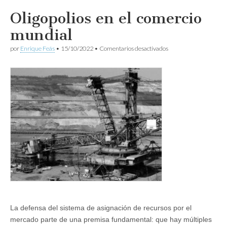
Oligopolios en el comercio
mundial
en
por
Enrique Feás
•
15/10/2022
•
Comentarios desactivados
Oligopolios
en
el
comercio
mundial
La defensa del sistema de asignación de recursos por el
mercado parte de una premisa fundamental: que hay múltiples