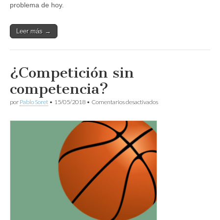
problema de hoy.
Leer más →
¿Competición sin
competencia?
en
por
Pablo Soret
•
15/05/2018
•
Comentarios desactivados
¿Competición
sin
competencia?