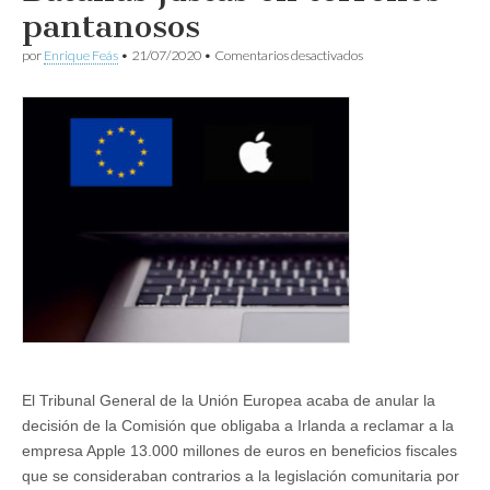
pantanosos
en
por
Enrique Feás
•
21/07/2020
•
Comentarios desactivados
Batallas
justas
en
terrenos
pantanosos
El Tribunal General de la Unión Europea acaba de anular la
decisión de la Comisión que obligaba a Irlanda a reclamar a la
empresa Apple 13.000 millones de euros en beneficios fiscales
que se consideraban contrarios a la legislación comunitaria por