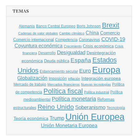
TEMAS
Brexit
Banco Central Europeo
Boris Johnson
Alemania
China
Comercio
Cadenas de valor globales
Cambio climático
COVID-19
Comercio internacional
Coronavirus
Competencia
Coyuntura económica
Crisis económica
Crecimiento
Crisis
Desigualdad
Desintegración
financiera
Desarrollo
Estados
España
económica
Deuda pública
Europa
Unidos
Euro
Estancamiento secular
Globalización
Integración europea
Imposición
inflación
Mercado de trabajo
Política
Mercados financieros
Nuevas tecnologías
Política fiscal
de competencia
Política
Política industrial
Política monetaria
Reformas
medioambiental
Reino Unido
Soberanismo
estructurales
Tecnología
Unión Europea
Trump
Teoría económica
Unión Monetaria Europea