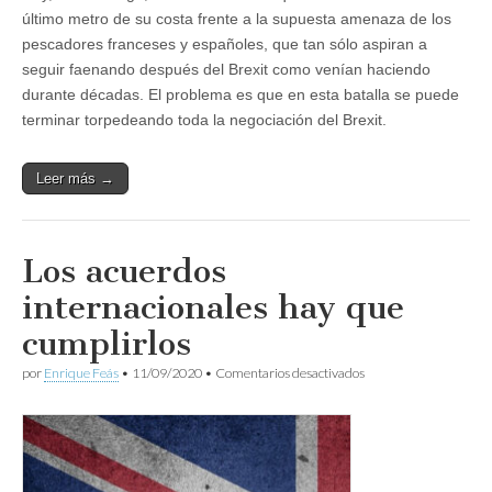
último metro de su costa frente a la supuesta amenaza de los
pescadores franceses y españoles, que tan sólo aspiran a
seguir faenando después del Brexit como venían haciendo
durante décadas. El problema es que en esta batalla se puede
terminar torpedeando toda la negociación del Brexit.
Leer más →
Los acuerdos
internacionales hay que
cumplirlos
en
por
Enrique Feás
•
11/09/2020
•
Comentarios desactivados
Los
acuerdos
internacionales
hay
que
cumplirlos