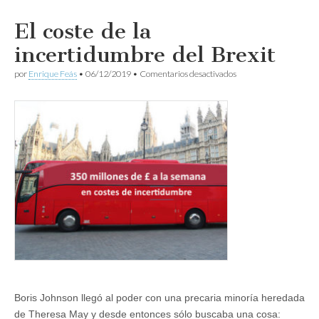
El coste de la
incertidumbre del Brexit
en
por
Enrique Feás
•
06/12/2019
•
Comentarios desactivados
El
coste
de
la
incertidumbre
del
Brexit
Boris Johnson llegó al poder con una precaria minoría heredada
de Theresa May y desde entonces sólo buscaba una cosa: