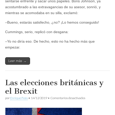
sentarse enfrente y sacar unos papeles. Boris Johnson, ya
acostumbrado a las extravagancias de su asesor, sonrió, y
mientras se acomodaba en su silla, exclamó:
–Bueno, estarás satisfecho, ¿no? ¡Lo hemos conseguido!
Cummings, serio, replicó con desgana:
–Yo no diría eso. De hecho, esto no ha hecho más que
empezar.
Leer más →
Las elecciones británicas y
el Brexit
en
por
Enrique Feás
•
14/12/2019
•
Comentarios desactivados
Las
elecciones
británicas
y