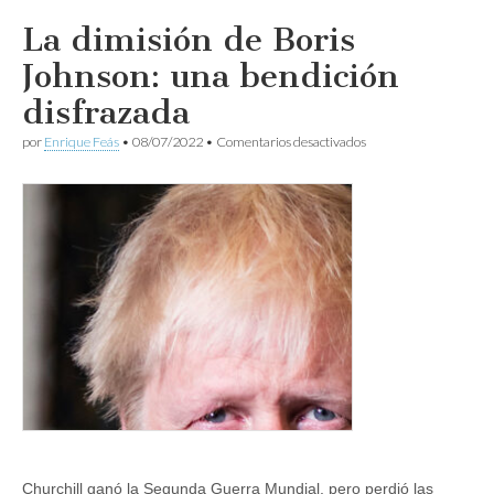
La dimisión de Boris
Johnson: una bendición
disfrazada
en
por
Enrique Feás
•
08/07/2022
•
Comentarios desactivados
La
dimisión
de
Boris
Johnson:
una
bendición
disfrazada
Churchill ganó la Segunda Guerra Mundial, pero perdió las