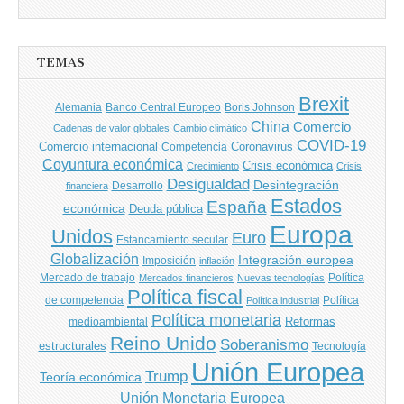
de
entradas
TEMAS
Brexit
Banco Central Europeo
Boris Johnson
Alemania
China
Comercio
Cadenas de valor globales
Cambio climático
COVID-19
Comercio internacional
Coronavirus
Competencia
Coyuntura económica
Crisis económica
Crecimiento
Crisis
Desigualdad
Desintegración
financiera
Desarrollo
Estados
España
económica
Deuda pública
Europa
Unidos
Euro
Estancamiento secular
Globalización
Integración europea
Imposición
inflación
Mercado de trabajo
Política
Mercados financieros
Nuevas tecnologías
Política fiscal
de competencia
Política
Política industrial
Política monetaria
Reformas
medioambiental
Reino Unido
Soberanismo
estructurales
Tecnología
Unión Europea
Trump
Teoría económica
Unión Monetaria Europea