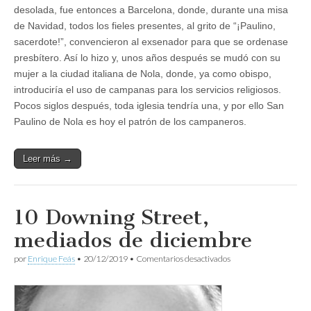
desolada, fue entonces a Barcelona, donde, durante una misa
de Navidad, todos los fieles presentes, al grito de “¡Paulino,
sacerdote!”, convencieron al exsenador para que se ordenase
presbítero. Así lo hizo y, unos años después se mudó con su
mujer a la ciudad italiana de Nola, donde, ya como obispo,
introduciría el uso de campanas para los servicios religiosos.
Pocos siglos después, toda iglesia tendría una, y por ello San
Paulino de Nola es hoy el patrón de los campaneros.
Leer más →
10 Downing Street,
mediados de diciembre
en
por
Enrique Feás
•
20/12/2019
•
Comentarios desactivados
10
Downing
Street,
mediados