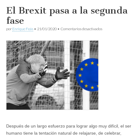
El Brexit pasa a la segunda
fase
en
por
Enrique Feás
•
21/01/2020
•
Comentarios desactivados
El
Brexit
pasa
a
la
segunda
fase
Después de un largo esfuerzo para lograr algo muy difícil, el ser
humano tiene la tentación natural de relajarse, de celebrar,