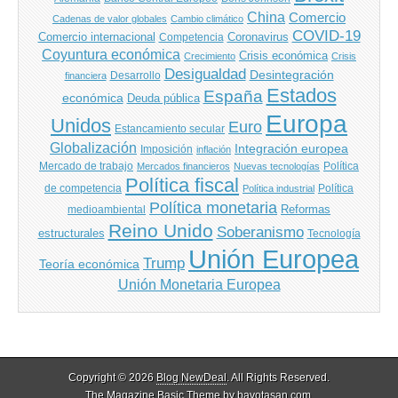
China
Comercio
Cadenas de valor globales
Cambio climático
COVID-19
Comercio internacional
Coronavirus
Competencia
Coyuntura económica
Crisis económica
Crecimiento
Crisis
Desigualdad
Desintegración
financiera
Desarrollo
Estados
España
económica
Deuda pública
Europa
Unidos
Euro
Estancamiento secular
Globalización
Integración europea
Imposición
inflación
Mercado de trabajo
Política
Mercados financieros
Nuevas tecnologías
Política fiscal
de competencia
Política
Política industrial
Política monetaria
Reformas
medioambiental
Reino Unido
Soberanismo
estructurales
Tecnología
Unión Europea
Trump
Teoría económica
Unión Monetaria Europea
Copyright © 2026
Blog NewDeal
. All Rights Reserved.
The Magazine Basic Theme by
bavotasan.com
.