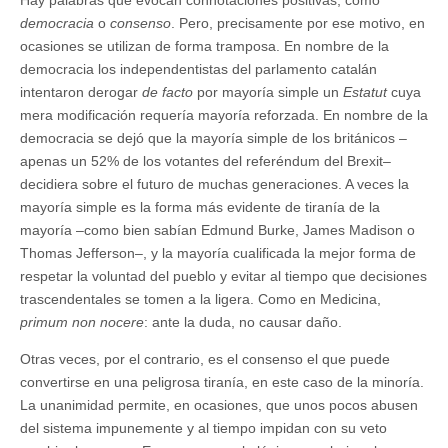
Hay palabras que evocan connotaciones positivas, como
democracia
o
consenso
. Pero, precisamente por ese motivo, en
ocasiones se utilizan de forma tramposa. En nombre de la
democracia los independentistas del parlamento catalán
intentaron derogar
de facto
por mayoría simple un
Estatut
cuya
mera modificación requería mayoría reforzada. En nombre de la
democracia se dejó que la mayoría simple de los británicos –
apenas un 52% de los votantes del referéndum del Brexit–
decidiera sobre el futuro de muchas generaciones. A veces la
mayoría simple es la forma más evidente de tiranía de la
mayoría –como bien sabían Edmund Burke, James Madison o
Thomas Jefferson–, y la mayoría cualificada la mejor forma de
respetar la voluntad del pueblo y evitar al tiempo que decisiones
trascendentales se tomen a la ligera. Como en Medicina,
primum non nocere
: ante la duda, no causar daño.
Otras veces, por el contrario, es el consenso el que puede
convertirse en una peligrosa tiranía, en este caso de la minoría.
La unanimidad permite, en ocasiones, que unos pocos abusen
del sistema impunemente y al tiempo impidan con su veto