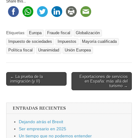
Share this...
Etiquetas:
Europa
Fraude fiscal
Globalización
Impuesto de sociedades
Impuestos
Mayoría cualificada
Política fiscal
Unanimidad
Unión Europea
Post
← La prueba de la
Exportaciones de servicios
inmigración (y II)
en España: más allá del
navigation
turismo →
ENTRADAS RECIENTES
Dejando atrás el Brexit
Ser empresario en 2025
Un tiempo que no podemos entender