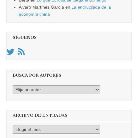
Berta
en
Lo que Europa se juega el domingo
Álvaro Martínez García
en
La encrucijada de la
economía china
SÍGUENOS
BUSCA POR AUTORES
Busca
por
Autores
ARCHIVO DE ENTRADAS
Archivo
de