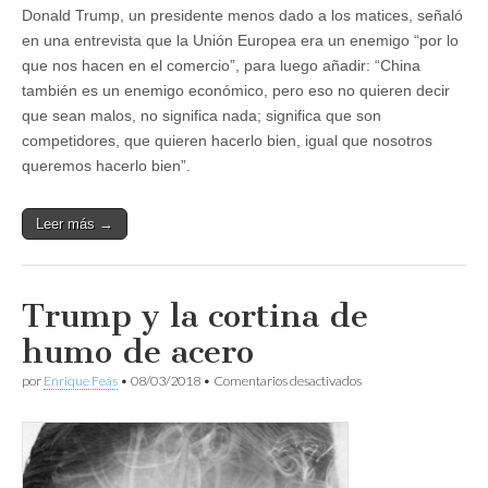
Donald Trump, un presidente menos dado a los matices, señaló
en una entrevista que la Unión Europea era un enemigo “por lo
que nos hacen en el comercio”, para luego añadir: “China
también es un enemigo económico, pero eso no quieren decir
que sean malos, no significa nada; significa que son
competidores, que quieren hacerlo bien, igual que nosotros
queremos hacerlo bien”.
Leer más →
Trump y la cortina de
humo de acero
en
por
Enrique Feás
•
08/03/2018
•
Comentarios desactivados
Trump
y
la
cortina
de
humo