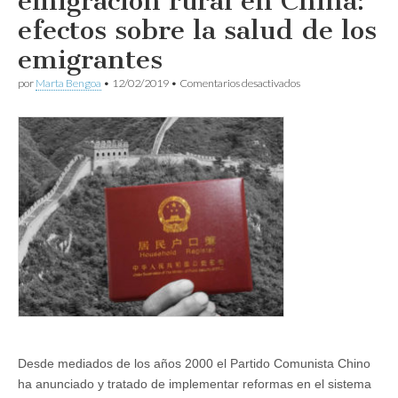
emigración rural en China:
efectos sobre la salud de los
emigrantes
en
por
Marta Bengoa
•
12/02/2019
•
Comentarios desactivados
El
sistema
hukou
y
la
emigración
rural
en
China:
efectos
sobre
la
salud
de
los
emigrantes
Desde mediados de los años 2000 el Partido Comunista Chino
ha anunciado y tratado de implementar reformas en el sistema