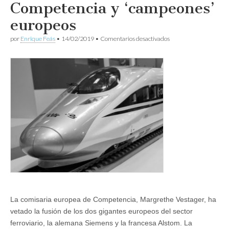
Competencia y ‘campeones’
europeos
en
por
Enrique Feás
•
14/02/2019
•
Comentarios desactivados
Competencia
y
‘campeones’
europeos
La comisaria europea de Competencia, Margrethe Vestager, ha
vetado la fusión de los dos gigantes europeos del sector
ferroviario, la alemana Siemens y la francesa Alstom. La