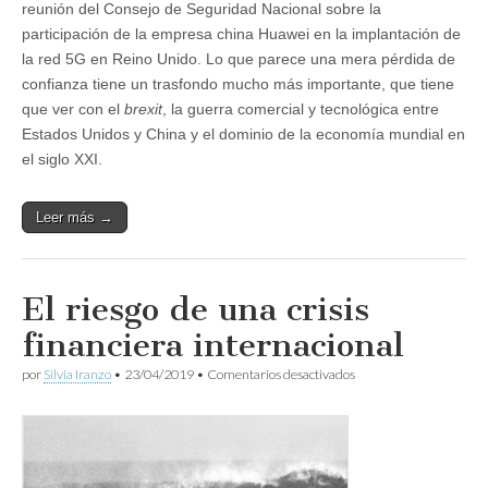
reunión del Consejo de Seguridad Nacional sobre la
participación de la empresa china Huawei en la implantación de
la red 5G en Reino Unido. Lo que parece una mera pérdida de
confianza tiene un trasfondo mucho más importante, que tiene
que ver con el
brexit
, la guerra comercial y tecnológica entre
Estados Unidos y China y el dominio de la economía mundial en
el siglo XXI.
Leer más →
El riesgo de una crisis
financiera internacional
en
por
Silvia Iranzo
•
23/04/2019
•
Comentarios desactivados
El
riesgo
de
una
crisis
financiera