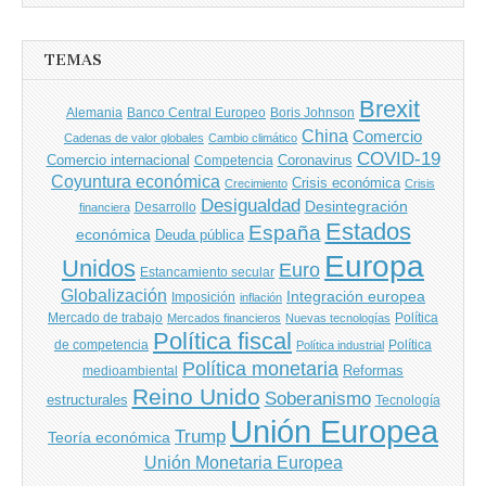
entradas
TEMAS
Brexit
Banco Central Europeo
Boris Johnson
Alemania
China
Comercio
Cadenas de valor globales
Cambio climático
COVID-19
Comercio internacional
Coronavirus
Competencia
Coyuntura económica
Crisis económica
Crecimiento
Crisis
Desigualdad
Desintegración
financiera
Desarrollo
Estados
España
económica
Deuda pública
Europa
Unidos
Euro
Estancamiento secular
Globalización
Integración europea
Imposición
inflación
Mercado de trabajo
Política
Mercados financieros
Nuevas tecnologías
Política fiscal
de competencia
Política
Política industrial
Política monetaria
Reformas
medioambiental
Reino Unido
Soberanismo
estructurales
Tecnología
Unión Europea
Trump
Teoría económica
Unión Monetaria Europea