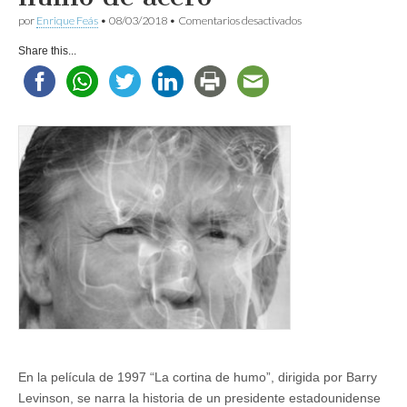
en
por
Enrique Feás
•
08/03/2018
•
Comentarios desactivados
Trump
y
Share this...
la
cortina
de
humo
de
acero
En la película de 1997 “La cortina de humo”, dirigida por Barry
Levinson, se narra la historia de un presidente estadounidense