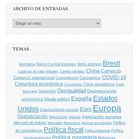
ARCHIVO DE ENTRADAS
Archivo
de
entradas
TEMAS
Brexit
Banco Central Europeo
Boris Johnson
Alemania
China
Comercio
Cadenas de valor globales
Cambio climático
COVID-19
Comercio internacional
Coronavirus
Competencia
Coyuntura económica
Crisis económica
Crecimiento
Crisis
Desigualdad
Desintegración
financiera
Desarrollo
Estados
España
económica
Deuda pública
Europa
Unidos
Euro
Estancamiento secular
Globalización
Integración europea
Imposición
inflación
Mercado de trabajo
Política
Mercados financieros
Nuevas tecnologías
Política fiscal
de competencia
Política
Política industrial
Política monetaria
Reformas
medioambiental