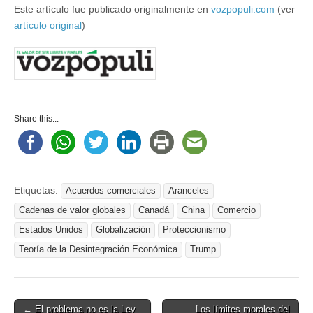
Este artículo fue publicado originalmente en
vozpopuli.com
(ver
artículo original
)
Share this...
Etiquetas:
Acuerdos comerciales
Aranceles
Cadenas de valor globales
Canadá
China
Comercio
Estados Unidos
Globalización
Proteccionismo
Teoría de la Desintegración Económica
Trump
Post
← El problema no es la Ley
Los límites morales del