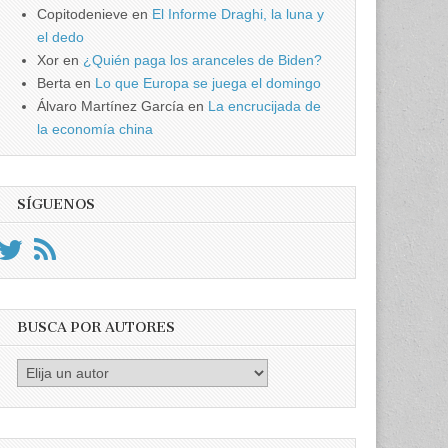
Copitodenieve
en
El Informe Draghi, la luna y
el dedo
Xor
en
¿Quién paga los aranceles de Biden?
Berta
en
Lo que Europa se juega el domingo
Álvaro Martínez García
en
La encrucijada de
la economía china
SÍGUENOS
BUSCA POR AUTORES
Busca
por
Autores