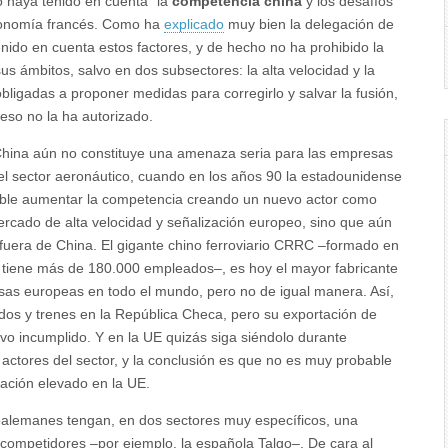
o haya tenido en cuenta “la
competencia china
y los desafíos
Economía francés. Como ha
explicado
muy bien la delegación de
nido en cuenta estos factores, y de hecho no ha prohibido la
us ámbitos, salvo en dos subsectores: la alta velocidad y la
obligadas a proponer medidas para corregirlo y salvar la fusión,
 eso no la ha autorizado.
, China aún no constituye una amenaza seria para las empresas
l sector aeronáutico, cuando en los años 90 la estadounidense
ible aumentar la competencia creando un nuevo actor como
ercado de alta velocidad y señalización europeo, sino que aún
 fuera de China. El gigante chino ferroviario CRRC –formado en
y tiene más de 180.000 empleados–, es hoy el mayor fabricante
sas europeas en todo el mundo, pero no de igual manera. Así,
os y trenes en la República Checa, pero su exportación de
ivo incumplido. Y en la UE quizás siga siéndolo durante
actores del sector, y la conclusión es que no es muy probable
ración elevado en la UE.
ncoalemanes tengan, en dos sectores muy específicos, una
competidores –por ejemplo, la española Talgo–. De cara al