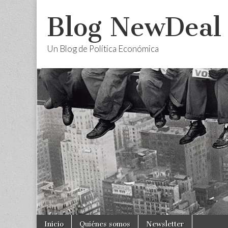
Blog NewDeal
Un Blog de Política Económica
Skip
Main
Inicio
Quiénes somos
Newsletter