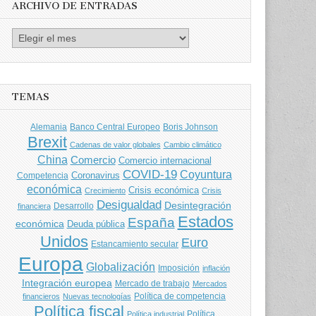
ARCHIVO DE ENTRADAS
Archivo
de
entradas
TEMAS
Banco Central Europeo
Boris Johnson
Alemania
Brexit
Cadenas de valor globales
Cambio climático
China
Comercio
Comercio internacional
COVID-19
Coyuntura
Coronavirus
Competencia
económica
Crisis económica
Crecimiento
Crisis
Desigualdad
Desintegración
financiera
Desarrollo
Estados
España
económica
Deuda pública
Unidos
Euro
Estancamiento secular
Europa
Globalización
Imposición
inflación
Integración europea
Mercado de trabajo
Mercados
Política de competencia
financieros
Nuevas tecnologías
Política fiscal
Política
Política industrial