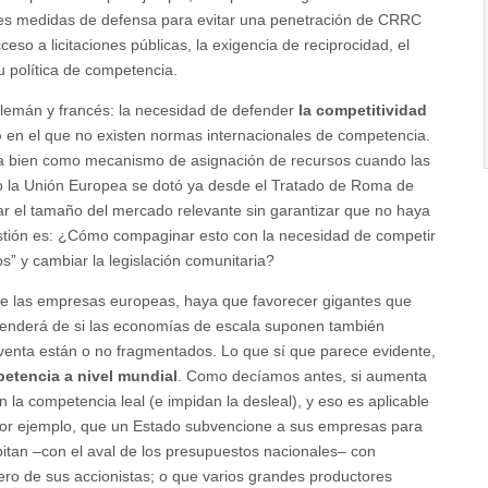
tes medidas de defensa para evitar una penetración de CRRC
so a licitaciones públicas, la exigencia de reciprocidad, el
u política de competencia.
alemán y francés: la necesidad de defender
la competitividad
o
en el que no existen normas internacionales de competencia.
na bien como mecanismo de asignación de recursos cuando las
o la Unión Europea se dotó ya desde el Tratado de Roma de
r el tamaño del mercado relevante sin garantizar que no haya
stión es: ¿Cómo compaginar esto con la necesidad de competir
” y cambiar la legislación comunitaria?
 de las empresas europeas, haya que favorecer gigantes que
penderá de si las economías de escala suponen también
venta están o no fragmentados. Lo que sí que parece evidente,
etencia a nivel mundial
. Como decíamos antes, si aumenta
la competencia leal (e impidan la desleal), y eso es aplicable
por ejemplo, que un Estado subvencione a sus empresas para
pitan –con el aval de los presupuestos nacionales– con
ero de sus accionistas; o que varios grandes productores