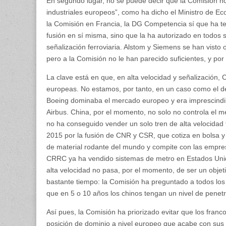
En segundo lugar, no se puede decir que la Comisión n
industriales europeos”, como ha dicho el Ministro de 
la Comisión en Francia, la DG Competencia sí que ha te
fusión en sí misma, sino que la ha autorizado en todos s
señalización ferroviaria. Alstom y Siemens se han visto 
pero a la Comisión no le han parecido suficientes, y por
La clave está en que, en alta velocidad y señalización
europeas. No estamos, por tanto, en un caso como el de
Boeing dominaba el mercado europeo y era imprescind
Airbus. China, por el momento, no solo no controla el m
no ha conseguido vender un solo tren de alta velocidad
2015 por la fusión de CNR y CSR, que cotiza en bolsa 
de material rodante del mundo y compite con las empre
CRRC ya ha vendido sistemas de metro en Estados Unid
alta velocidad no pasa, por el momento, de ser un objet
bastante tiempo: la Comisión ha preguntado a todos los 
que en 5 o 10 años los chinos tengan un nivel de penet
Así pues, la Comisión ha priorizado evitar que los fra
posición de dominio a nivel europeo que acabe con sus 