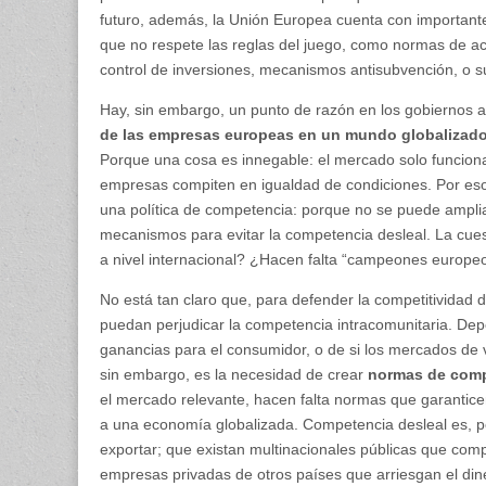
futuro, además, la Unión Europea cuenta con importan
que no respete las reglas del juego, como normas de acce
control de inversiones, mecanismos antisubvención, o s
Hay, sin embargo, un punto de razón en los gobiernos 
de las empresas europeas en un mundo globalizad
Porque una cosa es innegable: el mercado solo funcio
empresas compiten en igualdad de condiciones. Por es
una política de competencia: porque no se puede amplia
mecanismos para evitar la competencia desleal. La cue
a nivel internacional? ¿Hacen falta “campeones europeos
No está tan claro que, para defender la competitividad
puedan perjudicar la competencia intracomunitaria. De
ganancias para el consumidor, o de si los mercados de 
sin embargo, es la necesidad de crear
normas de comp
el mercado relevante, hacen falta normas que garanticen 
a una economía globalizada. Competencia desleal es, 
exportar; que existan multinacionales públicas que com
empresas privadas de otros países que arriesgan el din