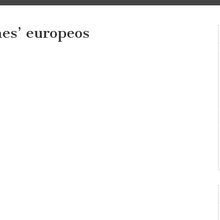
es’ europeos
ncia
nes’
s