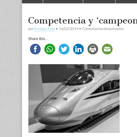
to
menu
content
Competencia y ‘campeon
en
por
Enrique Feás
•
14/02/2019
•
Comentarios desactivados
Compete
y
Share this...
‘campeo
europeo