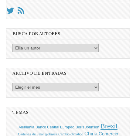
BUSCA POR AUTORES
Busca
por
Autores
ARCHIVO DE ENTRADAS
Archivo
de
entradas
TEMAS
Brexit
Banco Central Europeo
Boris Johnson
Alemania
China
Comercio
Cadenas de valor globales
Cambio climático