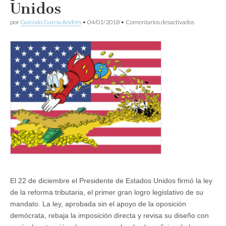
Unidos
en
por
Gonzalo García Andrés
•
04/01/2018
•
Comentarios desactivados
Otro
paso
hacia
la
plutocracia
en
Estados
Unidos
El 22 de diciembre el Presidente de Estados Unidos firmó la ley
de la reforma tributaria, el primer gran logro legislativo de su
mandato. La ley, aprobada sin el apoyo de la oposición
demócrata, rebaja la imposición directa y revisa su diseño con