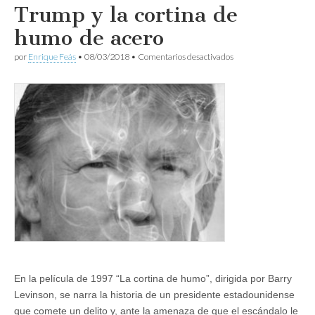
Trump y la cortina de
humo de acero
en
por
Enrique Feás
•
08/03/2018
•
Comentarios desactivados
Trump
y
la
cortina
de
humo
de
acero
En la película de 1997 “La cortina de humo”, dirigida por Barry
Levinson, se narra la historia de un presidente estadounidense
que comete un delito y, ante la amenaza de que el escándalo le