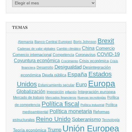
Archivo
de
entradas
TEMAS
Brexit
Banco Central Europeo
Boris Johnson
Alemania
China
Comercio
Cadenas de valor globales
Cambio climático
COVID-19
Comercio internacional
Coronavirus
Competencia
Coyuntura económica
Crisis económica
Crecimiento
Crisis
Desigualdad
Desintegración
financiera
Desarrollo
Estados
España
económica
Deuda pública
Europa
Unidos
Euro
Estancamiento secular
Globalización
Integración europea
Imposición
inflación
Mercado de trabajo
Política
Mercados financieros
Nuevas tecnologías
Política fiscal
de competencia
Política
Política industrial
Política monetaria
Reformas
medioambiental
Reino Unido
Soberanismo
estructurales
Tecnología
Unión Europea
Trump
Teoría económica