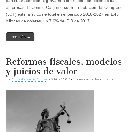
particular atención al gravamen sobre los beneficios de las
empresas. El Comité Conjunto sobre Tributación del Congreso
(JCT) estima su coste total en el período 2018-2027 en 1,45
billones de dólares, un 7,6% del PIB de 2017.
Leer más →
Reformas fiscales, modelos
y juicios de valor
en
por
Gonzalo García Andrés
•
21/09/2017
•
Comentarios desactivados
Reformas
fiscales,
modelos
y
juicios
de
valor