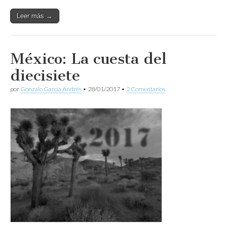
Leer más →
México: La cuesta del
diecisiete
por
Gonzalo García Andrés
•
28/01/2017
•
2 Comentarios