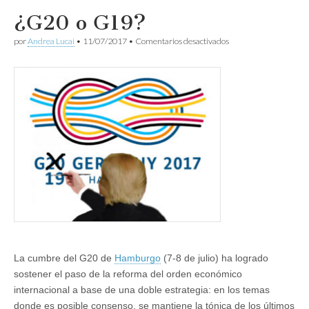
¿G20 o G19?
en
por
Andrea Lucai
•
11/07/2017
•
Comentarios desactivados
¿G20
o
G19?
La cumbre del G20 de
Hamburgo
(7-8 de julio) ha logrado
sostener el paso de la reforma del orden económico
internacional a base de una doble estrategia: en los temas
donde es posible consenso, se mantiene la tónica de los últimos