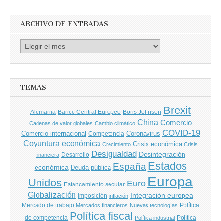
Autores
ARCHIVO DE ENTRADAS
Archivo
de
entradas
TEMAS
Brexit
Banco Central Europeo
Boris Johnson
Alemania
China
Comercio
Cadenas de valor globales
Cambio climático
COVID-19
Comercio internacional
Coronavirus
Competencia
Coyuntura económica
Crisis económica
Crecimiento
Crisis
Desigualdad
Desintegración
financiera
Desarrollo
Estados
España
económica
Deuda pública
Europa
Unidos
Euro
Estancamiento secular
Globalización
Integración europea
Imposición
inflación
Mercado de trabajo
Política
Mercados financieros
Nuevas tecnologías
Política fiscal
de competencia
Política
Política industrial