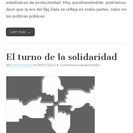
estadísticas de productividad. Hoy, parafraseándole, podríamos
decir que la era del Big Data se refleja en todas partes, salvo en
las políticas públicas.
Leer más →
El turno de la solidaridad
en
por
Pablo Moreno
•
08/01/2021
•
Comentarios desactivados
El
turno
de
la
solidaridad