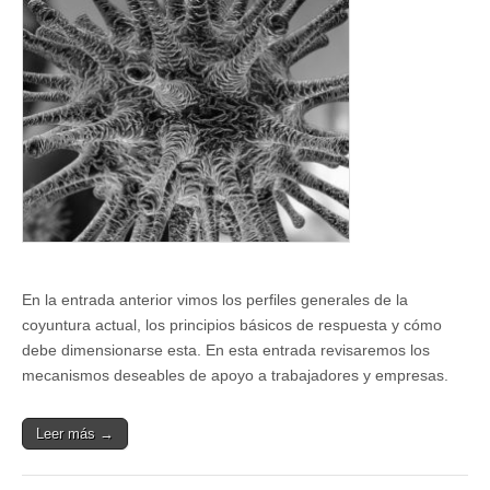
en
tiempos
de
COVID-
19
(II):
Apoyo
a
trabajadores
y
a
empresas
En la entrada anterior vimos los perfiles generales de la
coyuntura actual, los principios básicos de respuesta y cómo
debe dimensionarse esta. En esta entrada revisaremos los
mecanismos deseables de apoyo a trabajadores y empresas.
Leer más →