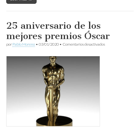
25 aniversario de los
mejores premios Óscar
en
por
Pablo Moreno
•
03/01/2020
•
Comentarios desactivados
25
aniversario
de
los
mejores
premios
Óscar