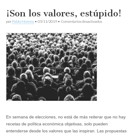
¡Son los valores, estúpido!
en
por
Pablo Moreno
•
05/11/2019
•
Comentarios desactivados
¡Son
los
valores,
estúpido!
En semana de elecciones, no está de más reiterar que no hay
recetas de política económica objetivas, solo pueden
entenderse desde los valores que las inspiran. Las propuestas