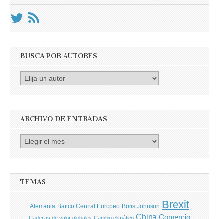
BUSCA POR AUTORES
Busca
por
Autores
ARCHIVO DE ENTRADAS
Archivo
de
entradas
TEMAS
Brexit
Banco Central Europeo
Boris Johnson
Alemania
China
Comercio
Cadenas de valor globales
Cambio climático