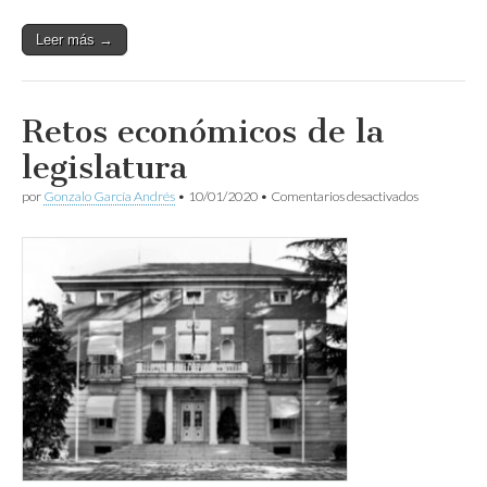
Leer más →
Retos económicos de la
legislatura
en
por
Gonzalo García Andrés
•
10/01/2020
•
Comentarios desactivados
Retos
económicos
de
la
legislatura