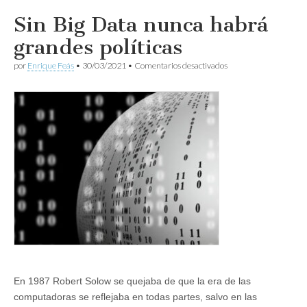
Sin Big Data nunca habrá
grandes políticas
en
por
Enrique Feás
•
30/03/2021
•
Comentarios desactivados
Sin
Big
Data
nunca
habrá
grandes
políticas
En 1987 Robert Solow se quejaba de que la era de las
computadoras se reflejaba en todas partes, salvo en las