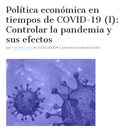
Política económica en
tiempos de COVID-19 (I):
Controlar la pandemia y
sus efectos
en
por
Martha Lewis
•
01/04/2020
•
Comentarios desactivados
Política
económica
en
tiempos
de
COVID-
19
(I):
Controlar
la
pandemia
y
sus
efectos