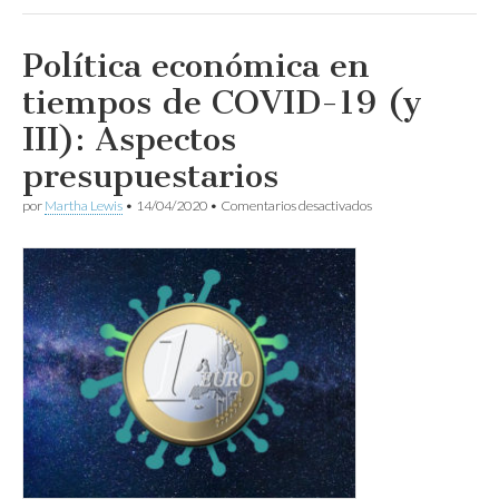
Política económica en
tiempos de COVID-19 (y
III): Aspectos
presupuestarios
en
por
Martha Lewis
•
14/04/2020
•
Comentarios desactivados
Política
económica
en
tiempos
de
COVID-
19
(y
III):
Aspectos
presupuestarios