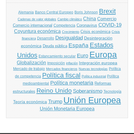
Brexit
Banco Central Europeo
Boris Johnson
Alemania
China
Comercio
Cadenas de valor globales
Cambio climático
COVID-19
Comercio internacional
Coronavirus
Competencia
Coyuntura económica
Crisis económica
Crecimiento
Crisis
Desigualdad
Desintegración
financiera
Desarrollo
Estados
España
económica
Deuda pública
Europa
Unidos
Euro
Estancamiento secular
Globalización
Integración europea
Imposición
inflación
Mercado de trabajo
Política
Mercados financieros
Nuevas tecnologías
Política fiscal
de competencia
Política
Política industrial
Política monetaria
Reformas
medioambiental
Reino Unido
Soberanismo
estructurales
Tecnología
Unión Europea
Trump
Teoría económica
Unión Monetaria Europea