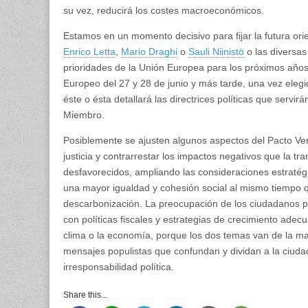
su vez, reducirá los costes macroeconómicos.
Estamos en un momento decisivo para fijar la futura ori
Enrico Letta
,
Mario Draghi
o
Sauli Niinistö
o las diversas
prioridades de la Unión Europea para los próximos año
Europeo del 27 y 28 de junio y más tarde, una vez eleg
éste o ésta detallará las directrices políticas que serv
Miembro.
Posiblemente se ajusten algunos aspectos del Pacto Ve
justicia y contrarrestar los impactos negativos que la t
desfavorecidos, ampliando las consideraciones estratégi
una mayor igualdad y cohesión social al mismo tiempo qu
descarbonización. La preocupación de los ciudadanos po
con políticas fiscales y estrategias de crecimiento adec
clima o la economía, porque los dos temas van de la man
mensajes populistas que confundan y dividan a la ciud
irresponsabilidad política.
Share this...