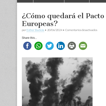
to
menu
content
¿Cómo quedará el Pacto 
Europeas?
en
por
Esther Badiola
•
20/06/2024
•
Comentarios desactivados
¿Cómo
quedar
Share this...
el
Pacto
Verde
tras
las
Eleccio
Europe