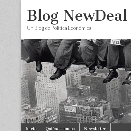
Blog NewDeal
Un Blog de Política Económica
Skip
Main
Inicio
Quiénes somos
Newsletter