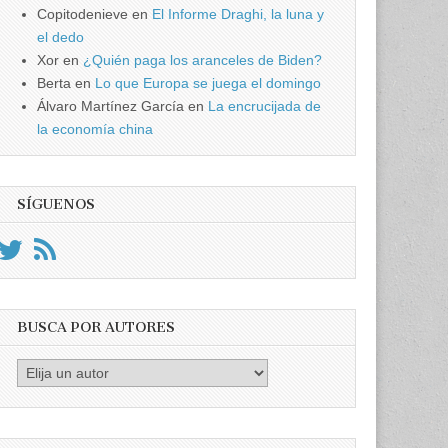
Copitodenieve
en
El Informe Draghi, la luna y
el dedo
Xor
en
¿Quién paga los aranceles de Biden?
Berta
en
Lo que Europa se juega el domingo
Álvaro Martínez García
en
La encrucijada de
la economía china
SÍGUENOS
BUSCA POR AUTORES
Busca
por
Autores