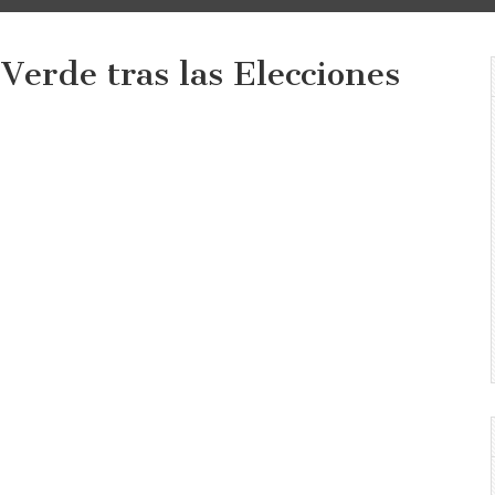
Verde tras las Elecciones
á
nes
as?