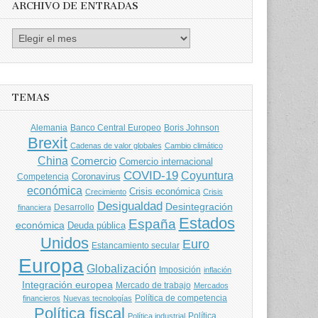
ARCHIVO DE ENTRADAS
Archivo
de
entradas
TEMAS
Banco Central Europeo
Boris Johnson
Alemania
Brexit
Cadenas de valor globales
Cambio climático
China
Comercio
Comercio internacional
COVID-19
Coyuntura
Coronavirus
Competencia
económica
Crisis económica
Crecimiento
Crisis
Desigualdad
Desintegración
financiera
Desarrollo
Estados
España
económica
Deuda pública
Unidos
Euro
Estancamiento secular
Europa
Globalización
Imposición
inflación
Integración europea
Mercado de trabajo
Mercados
Política de competencia
financieros
Nuevas tecnologías
Política fiscal
Política
Política industrial