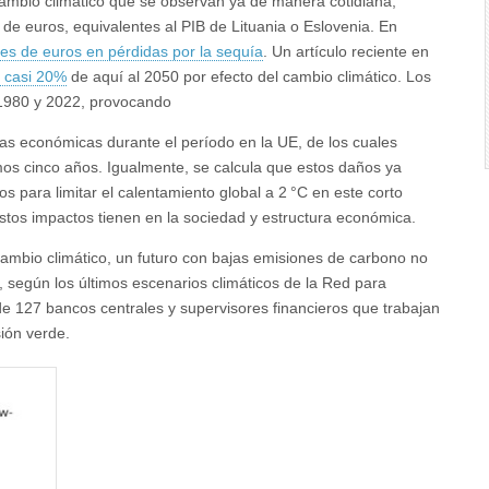
cambio climático que se observan ya de manera cotidiana,
e euros, equivalentes al PIB de Lituania o Eslovenia. En
es de euros en pérdidas por la sequía
. Un artículo reciente en
n casi 20%
de aquí al 2050 por efecto del cambio climático. Los
1980 y 2022, provocando
as económicas durante el período en la UE, de los cuales
mos cinco años. Igualmente, se calcula que estos daños ya
s para limitar el calentamiento global a 2 °C en este corto
stos impactos tienen en la sociedad y estructura económica.
 cambio climático, un futuro con bajas emisiones de carbono no
 según los últimos escenarios climáticos de la Red para
e 127 bancos centrales y supervisores financieros que trabajan
sión verde.