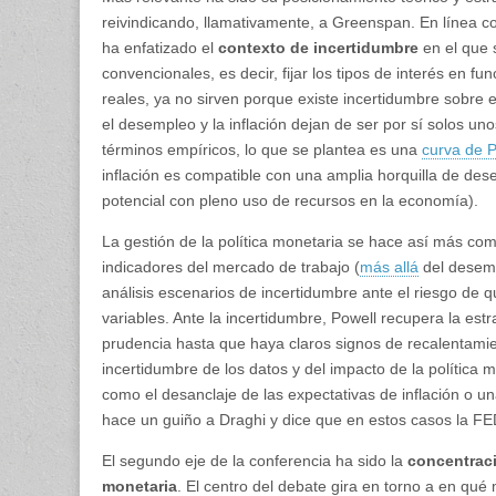
reivindicando, llamativamente, a Greenspan. En línea con
ha enfatizado el
contexto de incertidumbre
en el que 
convencionales, es decir, fijar los tipos de interés en fu
reales, ya no sirven porque existe incertidumbre sobre e
el desempleo y la inflación dejan de ser por sí solos u
términos empíricos, lo que se plantea es una
curva de Ph
inflación es compatible con una amplia horquilla de de
potencial con pleno uso de recursos en la economía).
La gestión de la política monetaria se hace así más co
indicadores del mercado de trabajo (
más allá
del desempl
análisis escenarios de incertidumbre ante el riesgo de q
variables. Ante la incertidumbre, Powell recupera la est
prudencia hasta que haya claros signos de recalentamie
incertidumbre de los datos y del impacto de la política 
como el desanclaje de las expectativas de inflación o un
hace un guiño a Draghi y dice que en estos casos la FED
El segundo eje de la conferencia ha sido la
concentraci
monetaria
. El centro del debate gira en torno a en qu