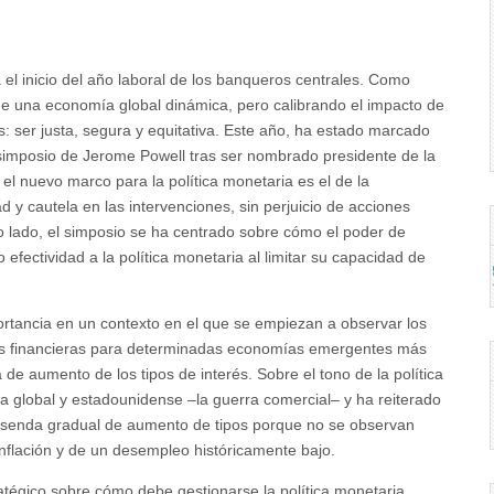
el inicio del año laboral de los banqueros centrales. Como
 de una economía global dinámica, pero calibrando el impacto de
s: ser justa, segura y equitativa. Este año, ha estado marcado
l simposio de Jerome Powell tras ser nombrado presidente de la
l nuevo marco para la política monetaria es el de la
d y cautela en las intervenciones, sin perjuicio de acciones
tro lado, el simposio se ha centrado sobre cómo el poder de
ectividad a la política monetaria al limitar su capacidad de
ortancia en un contexto en el que se empiezan a observar los
es financieras para determinadas economías emergentes más
e aumento de los tipos de interés. Sobre el tono de la política
ía global y estadounidense –la guerra comercial– y ha reiterado
la senda gradual de aumento de tipos porque no se observan
nflación y de un desempleo históricamente bajo.
atégico sobre cómo debe gestionarse la política monetaria,