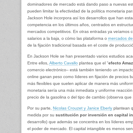
dominadores de mercado está dando paso a nuevas estrat
pueden limitar la efectividad de la política monetaria pa
Jackson Hole incorpora así los desarrollos que han esta
competencia en los últimos años, centrados en estructu
mercados competitivos. En otras entradas ya veíamos 
salarios a la baja, o cómo las plataforma o
mercados de 
de la fijación tradicional basada en el coste de producci
En Jackson Hole se han presentado varios estudios acad
Entre ellos,
Alberto Cavallo
plantea que el “
efecto Ama
comercio electrónico– está también teniendo un impacto si
online ganan peso como líderes en fijación de precios b
más flexibles que suelen aplicar de manera más uniforme 
monetaria sería una más inmediata y uniforme reacción 
precio de la gasolina o del tipo de cambio (observa que
Por su parte,
Nicolas Crouzet y Janice Eberly
plantean qu
medida por su
sustitución por inversión en capital i
desarrollo) que además se concentra en los líderes empr
el poder de mercado. El capital intangible es menos sens