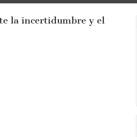
te la incertidumbre y el
ia
dumbre
o