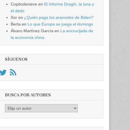
Copitodenieve
en
El Informe Draghi, la luna y
el dedo
Xor
en
¿Quién paga los aranceles de Biden?
Berta
en
Lo que Europa se juega el domingo
Álvaro Martínez García
en
La encrucijada de
la economía china
SÍGUENOS
BUSCA POR AUTORES
Busca
por
Autores