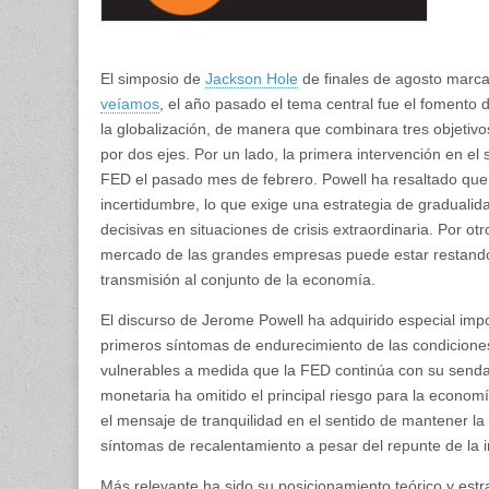
El simposio de
Jackson Hole
de finales de agosto marca 
veíamos
, el año pasado el tema central fue el fomento
la globalización, de manera que combinara tres objetivo
por dos ejes. Por un lado, la primera intervención en e
FED el pasado mes de febrero. Powell ha resaltado que e
incertidumbre, lo que exige una estrategia de gradualida
decisivas en situaciones de crisis extraordinaria. Por o
mercado de las grandes empresas puede estar restando ef
transmisión al conjunto de la economía.
El discurso de Jerome Powell ha adquirido especial imp
primeros síntomas de endurecimiento de las condicion
vulnerables a medida que la FED continúa con su senda d
monetaria ha omitido el principal riesgo para la econom
el mensaje de tranquilidad en el sentido de mantener 
síntomas de recalentamiento a pesar del repunte de la i
Más relevante ha sido su posicionamiento teórico y estr