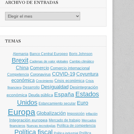
ARCHIVO DE ENTRADAS
Archivo
de
entradas
TEMAS
Banco Central Europeo
Boris Johnson
Alemania
Brexit
Cadenas de valor globales
Cambio climático
China
Comercio
Comercio internacional
COVID-19
Coyuntura
Coronavirus
Competencia
económica
Crisis económica
Crecimiento
Crisis
Desigualdad
Desintegración
financiera
Desarrollo
Estados
España
económica
Deuda pública
Unidos
Euro
Estancamiento secular
Europa
Globalización
Imposición
inflación
Integración europea
Mercado de trabajo
Mercados
Política de competencia
financieros
Nuevas tecnologías
Política fiscal
Política
Política industrial