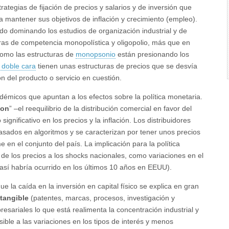
egias de fijación de precios y salarios y de inversión que
ra mantener sus objetivos de inflación y crecimiento (empleo).
do dominando los estudios de organización industrial y de
ras de competencia monopolística y oligopolio, más que en
como las estructuras de
monopsonio
están presionando los
doble cara
tienen unas estructuras de precios que se desvía
ón del producto o servicio en cuestión.
émicos que apuntan a los efectos sobre la política monetaria.
zon
” –el reequilibrio de la distribución comercial en favor del
gnificativo en los precios y la inflación. Los distribuidores
asados en algoritmos y se caracterizan por tener unos precios
en el conjunto del país. La implicación para la política
de los precios a los shocks nacionales, como variaciones en el
 así habría ocurrido en los últimos 10 años en EEUU).
e la caída en la inversión en capital físico se explica en gran
ntangible
(patentes, marcas, procesos, investigación y
esariales lo que está realimenta la concentración industrial y
ible a las variaciones en los tipos de interés y menos