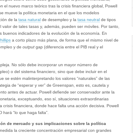
 el nuevo marco teórico tras la crisis financiera global, Powell
se mueve la política monetaria en el que los modelos
nción de la
tasa natural
de desempleo y la
tasa neutral
de tipos
l valor de tales tasas y, además, pueden ser móviles. Por tanto,
nos buenos indicadores de la evolución de la economía. En
illips
a corto plazo más plana, de forma que el mismo nivel de
sempleo y de
output
gap (diferencia entre el PIB real y el
mpleja. No sólo debe incorporar un mayor número de
eo) o del sistema financiero, sino que debe incluir en el
ue se estén malinterpretando los valores “naturales” de las
rategia de “esperar y ver” de Greenspan, esto es, cautela y
nto antes de actuar. Powell defiende ser conservador ante la
monetaria, exceptuando, eso sí, situaciones extraordinarias
a crisis financiera, donde hace falta una acción decisiva. Powell
 hará “lo que haga falta”.
ón de mercado y sus implicaciones sobre la política
é medida la creciente concentración empresarial con grandes