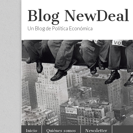
Blog NewDeal
Un Blog de Política Económica
Skip
Main
Inicio
Quiénes somos
Newsletter