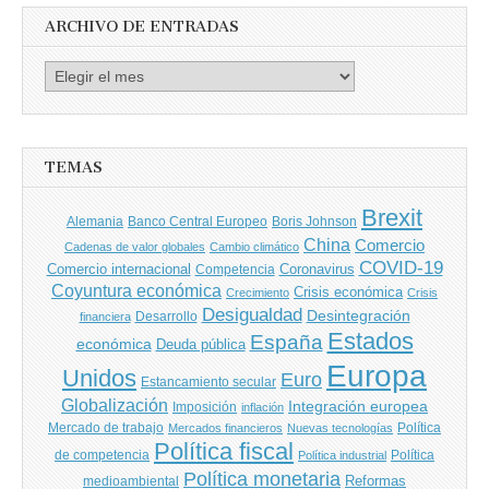
ARCHIVO DE ENTRADAS
Archivo
de
entradas
TEMAS
Brexit
Banco Central Europeo
Boris Johnson
Alemania
China
Comercio
Cadenas de valor globales
Cambio climático
COVID-19
Comercio internacional
Coronavirus
Competencia
Coyuntura económica
Crisis económica
Crecimiento
Crisis
Desigualdad
Desintegración
financiera
Desarrollo
Estados
España
económica
Deuda pública
Europa
Unidos
Euro
Estancamiento secular
Globalización
Integración europea
Imposición
inflación
Mercado de trabajo
Política
Mercados financieros
Nuevas tecnologías
Política fiscal
de competencia
Política
Política industrial
Política monetaria
Reformas
medioambiental