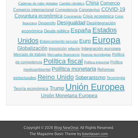
China
Comercio
Cadenas de valor globales
Cambio climático
COVID-19
Comercio internacional
Coronavirus
Competencia
Coyuntura económica
Crisis económica
Crecimiento
Crisis
Desigualdad
Desintegración
financiera
Desarrollo
Estados
España
económica
Deuda pública
Europa
Unidos
Euro
Estancamiento secular
Globalización
Integración europea
Imposición
inflación
Mercado de trabajo
Política
Mercados financieros
Nuevas tecnologías
Política fiscal
de competencia
Política
Política industrial
Política monetaria
Reformas
medioambiental
Reino Unido
Soberanismo
estructurales
Tecnología
Unión Europea
Trump
Teoría económica
Unión Monetaria Europea
Copyright © 2026
Blog NewDeal
. All Rights Reserved.
The Magazine Basic Theme by
bavotasan.com
.