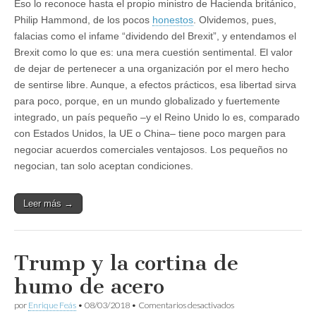
Eso lo reconoce hasta el propio ministro de Hacienda británico,
Philip Hammond, de los pocos
honestos
. Olvidemos, pues,
falacias como el infame “dividendo del Brexit”, y entendamos el
Brexit como lo que es: una mera cuestión sentimental. El valor
de dejar de pertenecer a una organización por el mero hecho
de sentirse libre. Aunque, a efectos prácticos, esa libertad sirva
para poco, porque, en un mundo globalizado y fuertemente
integrado, un país pequeño –y el Reino Unido lo es, comparado
con Estados Unidos, la UE o China– tiene poco margen para
negociar acuerdos comerciales ventajosos. Los pequeños no
negocian, tan solo aceptan condiciones.
Leer más →
Trump y la cortina de
humo de acero
en
por
Enrique Feás
•
08/03/2018
•
Comentarios desactivados
Trump