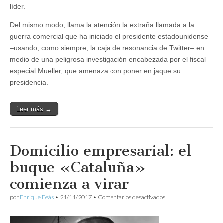
líder.
Del mismo modo, llama la atención la extraña llamada a la
guerra comercial que ha iniciado el presidente estadounidense
–usando, como siempre, la caja de resonancia de Twitter– en
medio de una peligrosa investigación encabezada por el fiscal
especial Mueller, que amenaza con poner en jaque su
presidencia.
Leer más →
Domicilio empresarial: el
buque «Cataluña»
comienza a virar
en
por
Enrique Feás
•
21/11/2017
•
Comentarios desactivados
Domicilio
empresarial:
el