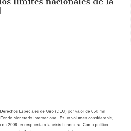
os límites nacionales de la
l
ón
es
ia
 Derechos Especiales de Giro (DEG) por valor de 650 mil
 Fondo Monetario Internacional. Es un volumen considerable,
 en 2009 en respuesta a la crisis financiera. Como política