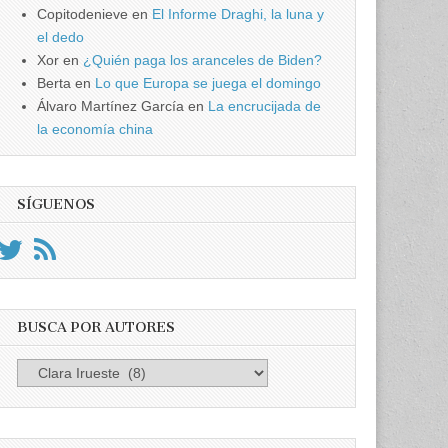
Copitodenieve
en
El Informe Draghi, la luna y
el dedo
Xor
en
¿Quién paga los aranceles de Biden?
Berta
en
Lo que Europa se juega el domingo
Álvaro Martínez García
en
La encrucijada de
la economía china
SÍGUENOS
BUSCA POR AUTORES
Busca
por
Autores