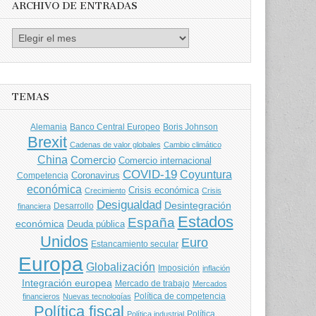
ARCHIVO DE ENTRADAS
Archivo
de
entradas
TEMAS
Banco Central Europeo
Boris Johnson
Alemania
Brexit
Cadenas de valor globales
Cambio climático
China
Comercio
Comercio internacional
COVID-19
Coyuntura
Coronavirus
Competencia
económica
Crisis económica
Crecimiento
Crisis
Desigualdad
Desintegración
financiera
Desarrollo
Estados
España
económica
Deuda pública
Unidos
Euro
Estancamiento secular
Europa
Globalización
Imposición
inflación
Integración europea
Mercado de trabajo
Mercados
Política de competencia
financieros
Nuevas tecnologías
Política fiscal
Política
Política industrial