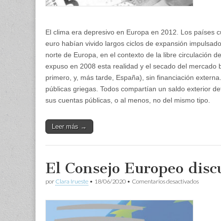
El clima era depresivo en Europa en 2012. Los países cu
euro habían vivido largos ciclos de expansión impulsad
norte de Europa, en el contexto de la libre circulación 
expuso en 2008 esta realidad y el secado del mercado ba
primero, y, más tarde, España), sin financiación externa
públicas griegas. Todos compartían un saldo exterior def
sus cuentas públicas, o al menos, no del mismo tipo.
Leer más →
El Consejo Europeo disc
en
por
Clara Irueste
•
18/06/2020
•
Comentarios desactivados
El
Consejo
Europeo
discute
sobre