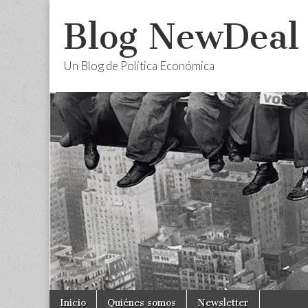
Blog NewDeal
Un Blog de Política Económica
Skip
Main
Inicio
Quiénes somos
Newsletter