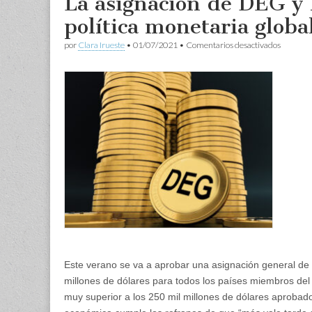
La asignación de DEG y l
política monetaria globa
en
por
Clara Irueste
•
01/07/2021
•
Comentarios desactivados
La
asignaci
de
DEG
y
los
límites
nacional
de
la
política
monetar
global
Este verano se va a aprobar una asignación general de
millones de dólares para todos los países miembros del
muy superior a los 250 mil millones de dólares aprobado