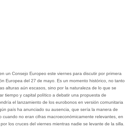
nte
en un Consejo Europeo este viernes para discutir por primera
ión Europea del 27 de mayo. Es un momento histórico, no tanto
as alturas aún escasos, sino por la naturaleza de lo que se
r tiempo y capital político a debatir una propuesta de
ondría el lanzamiento de los eurobonos en versión comunitaria
ingún país ha anunciado su ausencia, que sería la manera de
uro cuando no eran cifras macroeconómicamente relevantes, en
or los cruces del viernes mientras nadie se levante de la silla.