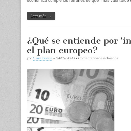
económica cumple los refranes de que “más vale tarde 
Leer más →
¿Qué se entiende por ‘in
el plan europeo?
en
por
Clara Irueste
•
24/09/2020
•
Comentarios desactivados
¿Qué
se
entiende
por
‘inversio
financia
por
el
plan
europeo