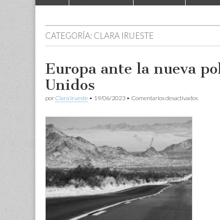
to
menu
content
CATEGORÍA:
CLARA IRUESTE
Europa ante la nueva po
Unidos
en
por
Clara Irueste
•
19/06/2023
•
Comentarios desactivados
Europa
ante
la
nueva
política
económi
de
Estados
Unidos