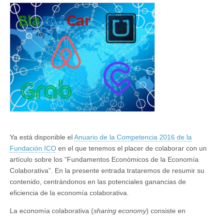
eficiencia
y
competencia
Ya está disponible el
Anuario de la Competencia 2016 de la
Fundación ICO
en el que tenemos el placer de colaborar con un
artículo sobre los “Fundamentos Económicos de la Economía
Colaborativa”. En la presente entrada trataremos de resumir su
contenido, centrándonos en las potenciales ganancias de
eficiencia de la economía colaborativa.
La economía colaborativa (
sharing economy
) consiste en