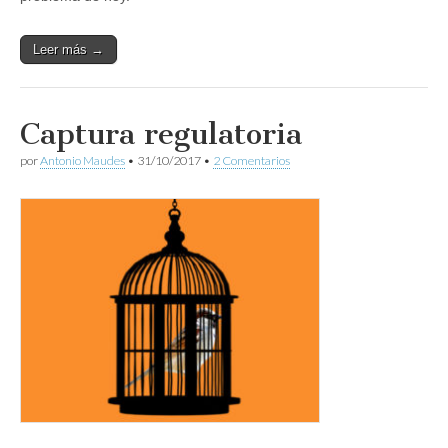
Leer más →
Captura regulatoria
por
Antonio Maudes
•
31/10/2017
•
2 Comentarios