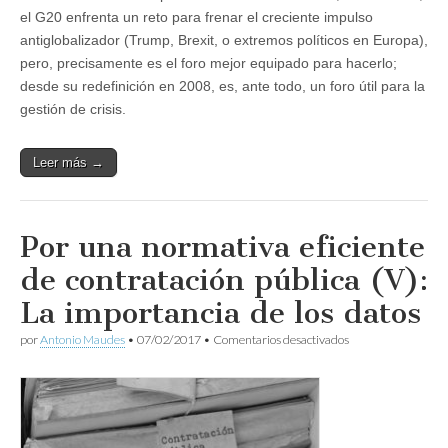
el G20 enfrenta un reto para frenar el creciente impulso
antiglobalizador (Trump, Brexit, o extremos políticos en Europa),
pero, precisamente es el foro mejor equipado para hacerlo;
desde su redefinición en 2008, es, ante todo, un foro útil para la
gestión de crisis.
Leer más →
Por una normativa eficiente
de contratación pública (V):
La importancia de los datos
en
por
Antonio Maudes
•
07/02/2017
•
Comentarios desactivados
Por
una
normativa
eficiente
de
contratación