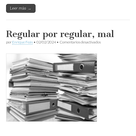
Leer más →
Regular por regular, mal
en
por
Enrique Feás
•
02/02/2024
•
Comentarios desactivados
Regular
por
regular,
mal