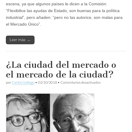
escena, ya que algunos países le dicen a la Comisión:
“Flexibilice las ayudas de Estado, son buenas para la política
industrial”, pero añaden: “pero no las autorice, son malas para
el Mercado Único”.
Leer más →
¿La ciudad del mercado o
el mercado de la ciudad?
en
por
Carlos Gallego
•
02/10/2018
•
Comentarios desactivados
¿La
ciudad
del
mercado
o
el
mercado
de
la
ciudad?