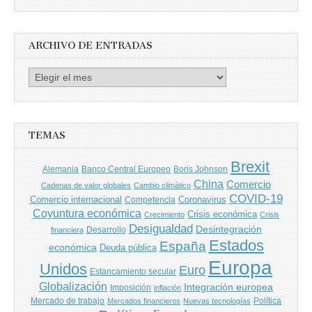
por
Autores
ARCHIVO DE ENTRADAS
Archivo
de
entradas
TEMAS
Brexit
Banco Central Europeo
Boris Johnson
Alemania
China
Comercio
Cadenas de valor globales
Cambio climático
COVID-19
Comercio internacional
Coronavirus
Competencia
Coyuntura económica
Crisis económica
Crecimiento
Crisis
Desigualdad
Desintegración
financiera
Desarrollo
Estados
España
económica
Deuda pública
Europa
Unidos
Euro
Estancamiento secular
Globalización
Integración europea
Imposición
inflación
Mercado de trabajo
Política
Mercados financieros
Nuevas tecnologías