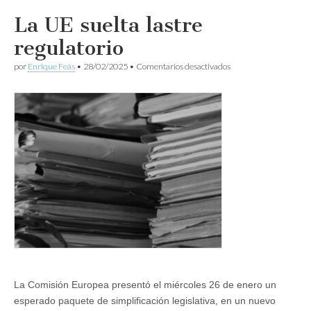
La UE suelta lastre
regulatorio
en
por
Enrique Feás
•
28/02/2025
•
Comentarios desactivados
La
UE
suelta
lastre
regulatorio
La Comisión Europea presentó el miércoles 26 de enero un
esperado paquete de simplificación legislativa, en un nuevo