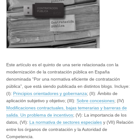
pública
(V):
La
importancia
de
los
datos
Este artículo es el quinto de una serie relacionada con la
modernización de la contratación pública en España
denominada “Por una normativa eficiente de contratación
pública”, que está siendo publicada en distintos blogs. Incluye:
(I):
Principios orientadores y gobernanza
; (II): Ámbito de
aplicación subjetivo y objetivo; (III):
Sobre concesiones
; (IV)
Modificaciones contractuales, bajas temerarias y barreras de
salida. Un problema de incentivos
; (V): La importancia de los
datos, (VI):
La normativa de sectores especiales
y (VII) Relación
entre los órganos de contratación y la Autoridad de
Competencia.