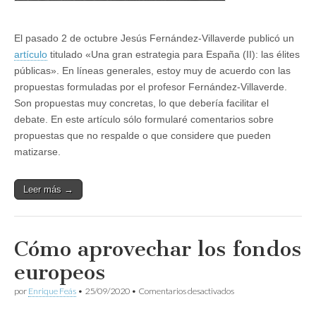
El pasado 2 de octubre Jesús Fernández-Villaverde publicó un
artículo
titulado «Una gran estrategia para España (II): las élites
públicas». En líneas generales, estoy muy de acuerdo con las
propuestas formuladas por el profesor Fernández-Villaverde.
Son propuestas muy concretas, lo que debería facilitar el
debate. En este artículo sólo formularé comentarios sobre
propuestas que no respalde o que considere que pueden
matizarse.
Leer más →
Cómo aprovechar los fondos
europeos
en
por
Enrique Feás
•
25/09/2020
•
Comentarios desactivados
Cómo
aprovechar