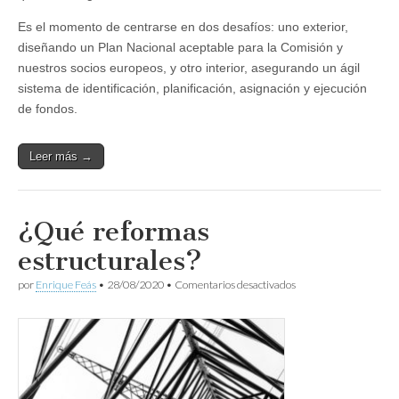
Es el momento de centrarse en dos desafíos: uno exterior,
diseñando un Plan Nacional aceptable para la Comisión y
nuestros socios europeos, y otro interior, asegurando un ágil
sistema de identificación, planificación, asignación y ejecución
de fondos.
Leer más →
¿Qué reformas
estructurales?
en
por
Enrique Feás
•
28/08/2020
•
Comentarios desactivados
¿Qué
reformas
estructurales?