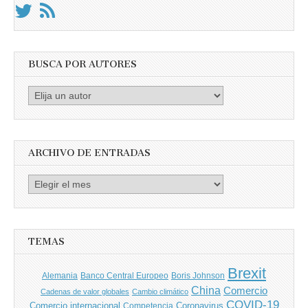
BUSCA POR AUTORES
Busca
por
Autores
ARCHIVO DE ENTRADAS
Archivo
de
entradas
TEMAS
Brexit
Banco Central Europeo
Boris Johnson
Alemania
China
Comercio
Cadenas de valor globales
Cambio climático
COVID-19
Comercio internacional
Coronavirus
Competencia