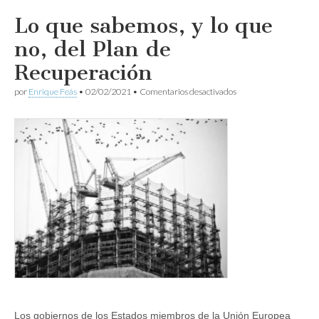
Lo que sabemos, y lo que
no, del Plan de
Recuperación
en
por
Enrique Feás
•
02/02/2021
•
Comentarios desactivados
Lo
que
sabemos,
y
lo
que
no,
del
Plan
de
Recuperación
Los gobiernos de los Estados miembros de la Unión Europea