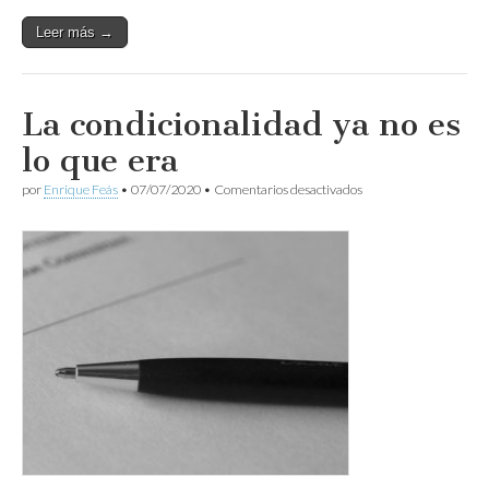
Leer más →
La condicionalidad ya no es
lo que era
en
por
Enrique Feás
•
07/07/2020
•
Comentarios desactivados
La
condicionalidad
ya
no
es
lo
que
era