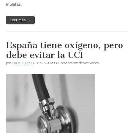
muletas.
Leer más →
España tiene oxígeno, pero
debe evitar la UCI
en
por
Enrique Feás
•
31/07/2020
•
Comentarios desactivados
España
tiene
oxígeno,
pero
debe
evitar
la
UCI