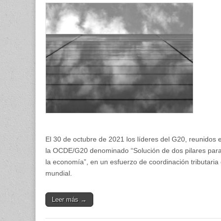
de
equidad
tributari
internac
El 30 de octubre de 2021 los líderes del G20, reunidos
la OCDE/G20 denominado “Solución de dos pilares para ab
la economía”, en un esfuerzo de coordinación tributari
mundial.
Leer más →