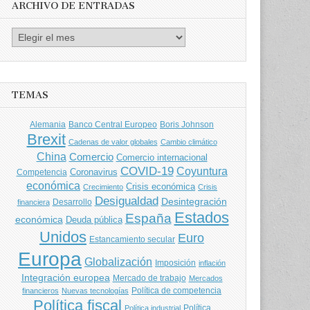
ARCHIVO DE ENTRADAS
Archivo
de
entradas
TEMAS
Banco Central Europeo
Boris Johnson
Alemania
Brexit
Cadenas de valor globales
Cambio climático
China
Comercio
Comercio internacional
COVID-19
Coyuntura
Coronavirus
Competencia
económica
Crisis económica
Crecimiento
Crisis
Desigualdad
Desintegración
financiera
Desarrollo
Estados
España
económica
Deuda pública
Unidos
Euro
Estancamiento secular
Europa
Globalización
Imposición
inflación
Integración europea
Mercado de trabajo
Mercados
Política de competencia
financieros
Nuevas tecnologías
Política fiscal
Política
Política industrial