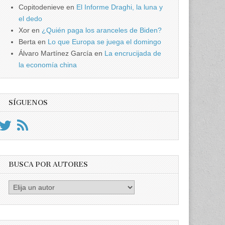
Copitodenieve
en
El Informe Draghi, la luna y
el dedo
Xor
en
¿Quién paga los aranceles de Biden?
Berta
en
Lo que Europa se juega el domingo
Álvaro Martínez García
en
La encrucijada de
la economía china
SÍGUENOS
BUSCA POR AUTORES
Busca
por
Autores