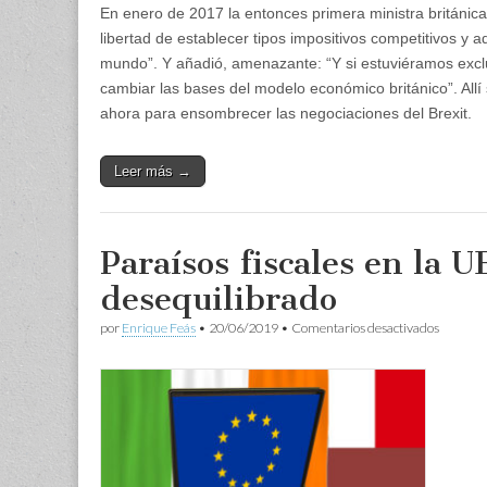
En enero de 2017 la entonces primera ministra británica,
libertad de establecer tipos impositivos competitivos y 
mundo”. Y añadió, amenazante: “Y si estuviéramos exclu
cambiar las bases del modelo económico británico”. Allí 
ahora para ensombrecer las negociaciones del Brexit.
Leer más →
Paraísos fiscales en la U
desequilibrado
en
por
Enrique Feás
•
20/06/2019
•
Comentarios desactivados
Paraísos
fiscales
en
la
UE:
un
terreno
de
juego