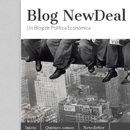
Blog NewDeal
Un Blog de Política Económica
Skip
Main
Inicio
Quiénes somos
Newsletter