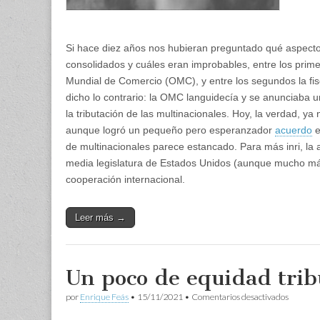
Si hace diez años nos hubieran preguntado qué aspect
consolidados y cuáles eran improbables, entre los prim
Mundial de Comercio (OMC), y entre los segundos la fis
dicho lo contrario: la OMC languidecía y se anunciaba 
la tributación de las multinacionales. Hoy, la verdad, 
aunque logró un pequeño pero esperanzador
acuerdo
e
de multinacionales parece estancado. Para más inri, la a
media legislatura de Estados Unidos (aunque mucho más a
cooperación internacional.
Leer más →
Un poco de equidad trib
en
por
Enrique Feás
•
15/11/2021
•
Comentarios desactivados
Un
poco