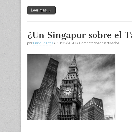
Leer más →
¿Un Singapur sobre el 
en
por
Enrique Feás
•
18/02/2020
•
Comentarios desactivados
¿Un
Singapu
sobre
el
Támesis