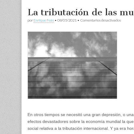
La tributación de las mu
en
por
Enrique Feás
•
08/05/2021
•
Comentarios desactivados
La
tributac
de
las
multinac
tras
el
COVID
En otros tiempos se necesitó una gran depresión, o una
efectos devastadores sobre la economía mundial la que 
social relativa a la tributación internacional. Y ya era hor