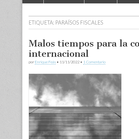
to
menu
content
ETIQUETA:
PARAÍSOS FISCALES
Malos tiempos para la c
internacional
por
Enrique Feás
•
11/11/2022
•
1 Comentario