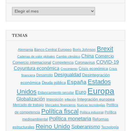
Archivo
de
entradas
TEMAS
Brexit
Banco Central Europeo
Boris Johnson
Alemania
China
Comercio
Cadenas de valor globales
Cambio climático
COVID-19
Comercio internacional
Coronavirus
Competencia
Coyuntura económica
Crisis económica
Crecimiento
Crisis
Desigualdad
Desintegración
financiera
Desarrollo
Estados
España
económica
Deuda pública
Europa
Unidos
Euro
Estancamiento secular
Globalización
Integración europea
Imposición
inflación
Mercado de trabajo
Política
Mercados financieros
Nuevas tecnologías
Política fiscal
de competencia
Política
Política industrial
Política monetaria
Reformas
medioambiental
Reino Unido
Soberanismo
estructurales
Tecnología