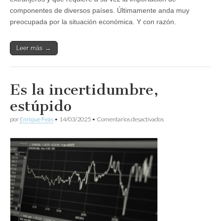
componentes de diversos países. Últimamente anda muy
preocupada por la situación económica. Y con razón.
Leer más →
Es la incertidumbre,
estúpido
en
por
Enrique Feás
•
14/03/2025
•
Comentarios desactivados
Es
la
incertidumbre,
estúpido