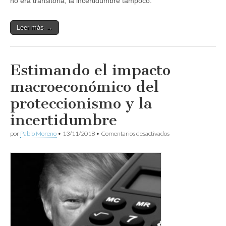
no era transitoria, la incertidumbre tampoco.
Leer más →
Estimando el impacto
macroeconómico del
proteccionismo y la
incertidumbre
en
por
Pablo Moreno
•
13/11/2018
•
Comentarios desactivados
Estimando
el
impacto
macroeconómico
del
proteccionismo
y
la
incertidumbre