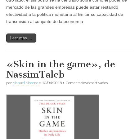
otro lado, el simposio se ha centrado sobre cómo el poder de
mercado de las grandes empresas puede estar restando
efectividad a la política monetaria al limitar su capacidad de
transmisión al conjunto de la economía.
Leer más →
«Skin in the game», de
NassimTaleb
en
por
Manuel Moreno
•
10/04/2018
•
Comentarios desactivados
«Skin
in
the
game»,
de
NassimTaleb