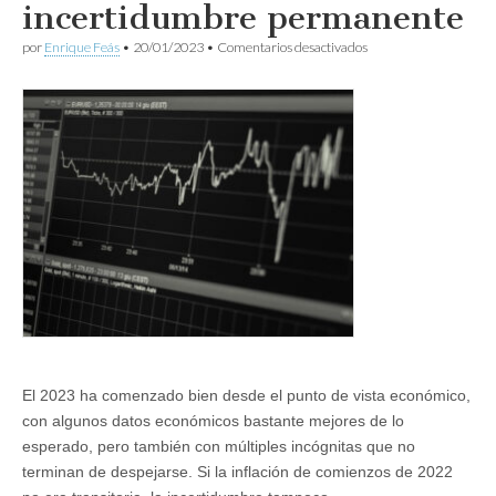
incertidumbre permanente
en
por
Enrique Feás
•
20/01/2023
•
Comentarios desactivados
La
economía
en
2023:
incertidumbre
permanente
El 2023 ha comenzado bien desde el punto de vista económico,
con algunos datos económicos bastante mejores de lo
esperado, pero también con múltiples incógnitas que no
terminan de despejarse. Si la inflación de comienzos de 2022