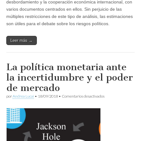
desbordamiento y la cooperación económica internacional, con
varios documentos centrados en ellos. Sin perjuicio de las
múltiples restricciones de este tipo de análisis, las estimaciones
son útiles para el debate sobre los riesgos políticos.
Leer más →
La política monetaria ante
la incertidumbre y el poder
de mercado
en
por
Andrea Lucai
•
18/09/2018
•
Comentarios desactivados
La
política
monetaria
ante
la
incertidumbre
y
el