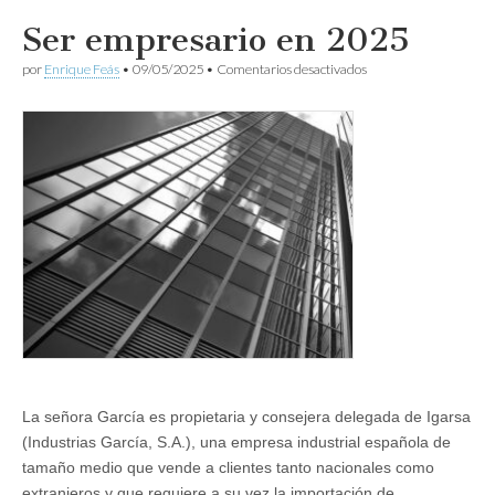
Ser empresario en 2025
en
por
Enrique Feás
•
09/05/2025
•
Comentarios desactivados
Ser
empresario
en
2025
La señora García es propietaria y consejera delegada de Igarsa
(Industrias García, S.A.), una empresa industrial española de
tamaño medio que vende a clientes tanto nacionales como
extranjeros y que requiere a su vez la importación de