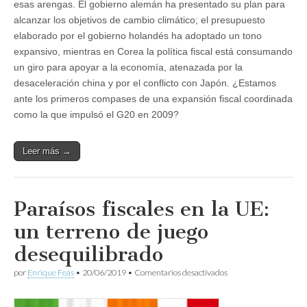
esas arengas. El gobierno alemán ha presentado su plan para
alcanzar los objetivos de cambio climático; el presupuesto
elaborado por el gobierno holandés ha adoptado un tono
expansivo, mientras en Corea la política fiscal está consumando
un giro para apoyar a la economía, atenazada por la
desaceleración china y por el conflicto con Japón. ¿Estamos
ante los primeros compases de una expansión fiscal coordinada
como la que impulsó el G20 en 2009?
Leer más →
Paraísos fiscales en la UE:
un terreno de juego
desequilibrado
en
por
Enrique Feás
•
20/06/2019
•
Comentarios desactivados
Paraísos
fiscales
en