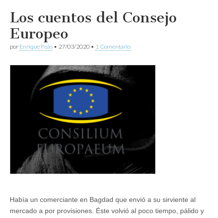
Los cuentos del Consejo
Europeo
por
Enrique Feás
•
27/03/2020
•
1 Comentario
Había un comerciante en Bagdad que envió a su sirviente al
mercado a por provisiones. Éste volvió al poco tiempo, pálido y