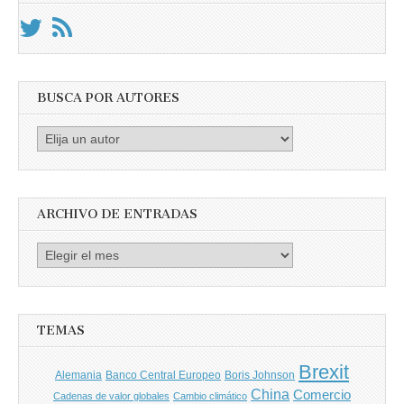
BUSCA POR AUTORES
Busca
por
Autores
ARCHIVO DE ENTRADAS
Archivo
de
entradas
TEMAS
Brexit
Banco Central Europeo
Boris Johnson
Alemania
China
Comercio
Cadenas de valor globales
Cambio climático