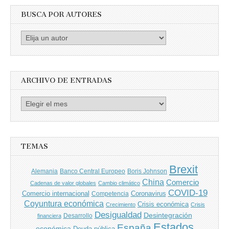
BUSCA POR AUTORES
Busca
por
Autores
ARCHIVO DE ENTRADAS
Archivo
de
entradas
TEMAS
Brexit
Banco Central Europeo
Boris Johnson
Alemania
China
Comercio
Cadenas de valor globales
Cambio climático
COVID-19
Comercio internacional
Coronavirus
Competencia
Coyuntura económica
Crisis económica
Crecimiento
Crisis
Desigualdad
Desintegración
financiera
Desarrollo
Estados
España
económica
Deuda pública