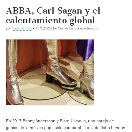
ABBA, Carl Sagan y el
calentamiento global
en
por
Enrique Feás
•
14/12/2021
•
Comentarios desactivados
ABBA,
Carl
Sagan
y
el
calentamiento
global
En 2017 Benny Andersson y Björn Ulvaeus, una pareja de
genios de la música pop –sólo comparable a la de John Lennon