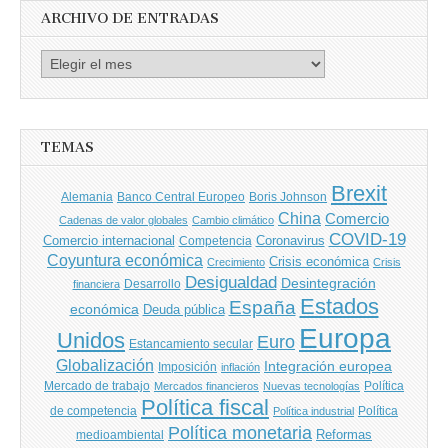
ARCHIVO DE ENTRADAS
Archivo
de
entradas
TEMAS
Brexit
Banco Central Europeo
Boris Johnson
Alemania
China
Comercio
Cadenas de valor globales
Cambio climático
COVID-19
Comercio internacional
Coronavirus
Competencia
Coyuntura económica
Crisis económica
Crecimiento
Crisis
Desigualdad
Desintegración
financiera
Desarrollo
Estados
España
económica
Deuda pública
Europa
Unidos
Euro
Estancamiento secular
Globalización
Integración europea
Imposición
inflación
Mercado de trabajo
Política
Mercados financieros
Nuevas tecnologías
Política fiscal
de competencia
Política
Política industrial
Política monetaria
Reformas
medioambiental