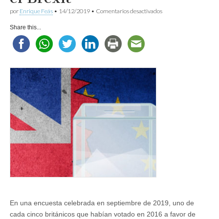
en
por
Enrique Feás
•
14/12/2019
•
Comentarios desactivados
Las
elecciones
Share this...
británicas
y
el
Brexit
En una encuesta celebrada en septiembre de 2019, uno de
cada cinco británicos que habían votado en 2016 a favor de