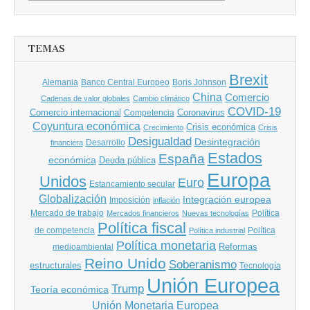
de
entradas
TEMAS
Brexit
Banco Central Europeo
Boris Johnson
Alemania
China
Comercio
Cadenas de valor globales
Cambio climático
COVID-19
Comercio internacional
Coronavirus
Competencia
Coyuntura económica
Crisis económica
Crecimiento
Crisis
Desigualdad
Desintegración
financiera
Desarrollo
Estados
España
económica
Deuda pública
Europa
Unidos
Euro
Estancamiento secular
Globalización
Integración europea
Imposición
inflación
Mercado de trabajo
Política
Mercados financieros
Nuevas tecnologías
Política fiscal
de competencia
Política
Política industrial
Política monetaria
Reformas
medioambiental
Reino Unido
Soberanismo
estructurales
Tecnología
Unión Europea
Trump
Teoría económica
Unión Monetaria Europea