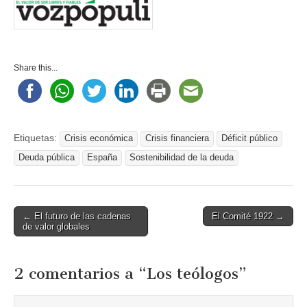
Share this...
Etiquetas:
Crisis económica
Crisis financiera
Déficit público
Deuda pública
España
Sostenibilidad de la deuda
Post
← El futuro de las cadenas
El Comité 1922 →
de valor globales
navigation
2 comentarios a “
Los teólogos
”