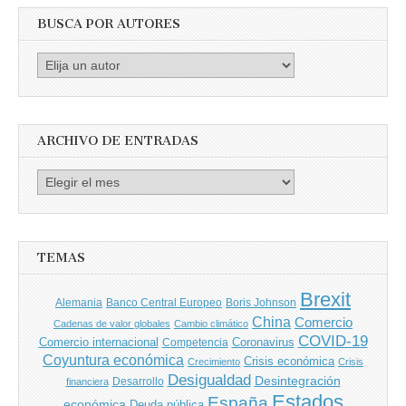
BUSCA POR AUTORES
Busca
por
Autores
ARCHIVO DE ENTRADAS
Archivo
de
entradas
TEMAS
Brexit
Banco Central Europeo
Boris Johnson
Alemania
China
Comercio
Cadenas de valor globales
Cambio climático
COVID-19
Comercio internacional
Coronavirus
Competencia
Coyuntura económica
Crisis económica
Crecimiento
Crisis
Desigualdad
Desintegración
financiera
Desarrollo
Estados
España
económica
Deuda pública