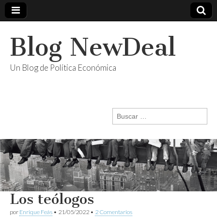
Blog NewDeal
Un Blog de Política Económica
Buscar:
Los teólogos
por
Enrique Feás
•
21/05/2022
•
2 Comentarios