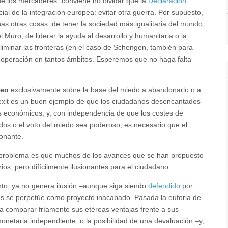
 de los mercaderes” conviene no olvidar que la
Declaración
icial de la integración europea: evitar otra guerra. Por supuesto,
s otras cosas: de tener la sociedad más igualitaria del mundo,
l Muro, de liderar la ayuda al desarrollo y humanitaria o la
liminar las fronteras (en el caso de Schengen, también para
operación en tantos ámbitos. Esperemos que no haga falta
peo
exclusivamente sobre la base del miedo a abandonarlo o a
rexit es un buen ejemplo de que los ciudadanos desencantados
s económicos, y, con independencia de que los costes de
os o el voto del miedo sea poderoso, es necesario que el
ionante.
l problema es que muchos de los avances que se han propuesto
os, pero difícilmente ilusionantes para el ciudadano.
nto, ya no genera ilusión –aunque siga siendo
defendido
por
as se perpetúe como proyecto inacabado. Pasada la euforia de
 a comparar fríamente sus etéreas ventajas frente a sus
monetaria independiente, o la posibilidad de una devaluación –y,