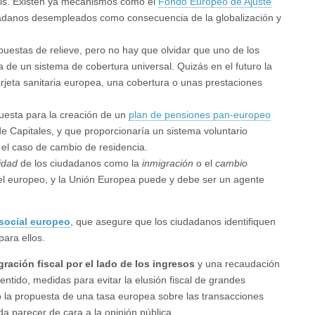
isis. Existen ya mecanismos como el
Fondo Europeo de Ajuste
adanos desempleados como consecuencia de la globalización y
estas de relieve, pero no hay que olvidar que uno de los
 de un sistema de cobertura universal. Quizás en el futuro la
rjeta sanitaria europea, una cobertura o unas prestaciones
uesta para la creación de un
plan de pensiones pan-europeo
de Capitales, y que proporcionaría un sistema voluntario
 el caso de cambio de residencia.
idad
de los ciudadanos como la
inmigración
o el
cambio
el europeo, y la Unión Europea puede y debe ser un agente
social europeo
, que asegure que los ciudadanos identifiquen
ara ellos.
gración fiscal por el lado de los ingresos
y una recaudación
ntido, medidas para evitar la elusión fiscal de grandes
o la propuesta de una tasa europea sobre las transacciones
a parecer de cara a la opinión pública.