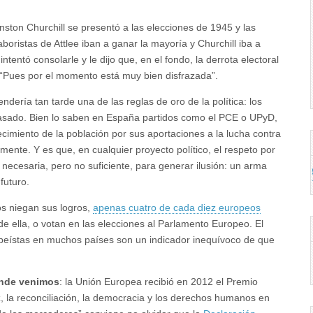
ston Churchill se presentó a las elecciones de 1945 y las
boristas de Attlee iban a ganar la mayoría y Churchill iba a
ntentó consolarle y le dijo que, en el fondo, la derrota electoral
ó: “Pues por el momento está muy bien disfrazada”.
rendería tan tarde una de las reglas de oro de la política: los
 pasado. Bien lo saben en España partidos como el PCE o UPyD,
cimiento de la población por sus aportaciones a la lucha contra
mente. Y es que, en cualquier proyecto político, el respeto por
n necesaria, pero no suficiente, para generar ilusión: un arma
futuro.
s niegan sus logros,
apenas cuatro de cada diez europeos
 de ella, o votan en las elecciones al Parlamento Europeo. El
uropeístas en muchos países son un indicador inequívoco de que
nde venimos
: la Unión Europea recibió en 2012 el Premio
z, la reconciliación, la democracia y los derechos humanos en