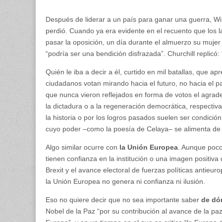
Después de liderar a un país para ganar una guerra, Win
perdió. Cuando ya era evidente en el recuento que los la
pasar la oposición, un día durante el almuerzo su mujer i
“podría ser una bendición disfrazada”. Churchill replic
Quién le iba a decir a él, curtido en mil batallas, que ap
ciudadanos votan mirando hacia el futuro, no hacia el
que nunca vieron reflejados en forma de votos el agrade
la dictadura o a la regeneración democrática, respectiva
la historia o por los logros pasados suelen ser condició
cuyo poder –como la poesía de Celaya– se alimenta de 
Algo similar ocurre con
la Unión Europea
. Aunque poco
tienen confianza en la institución o una imagen positiva
Brexit y el avance electoral de fuerzas políticas antie
la Unión Europea no genera ni confianza ni ilusión.
Eso no quiere decir que no sea importante saber
de dó
Nobel de la Paz “por su contribución al avance de la pa