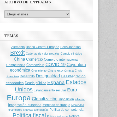
ARCHIVO DE ENTRADAS
Archivo
de
entradas
TEMAS
Banco Central Europeo
Boris Johnson
Alemania
Brexit
Cadenas de valor globales
Cambio climático
China
Comercio
Comercio internacional
COVID-19
Coyuntura
Coronavirus
Competencia
económica
Crisis económica
Crecimiento
Crisis
Desigualdad
Desintegración
financiera
Desarrollo
Estados
España
económica
Deuda pública
Unidos
Euro
Estancamiento secular
Europa
Globalización
Imposición
inflación
Integración europea
Mercado de trabajo
Mercados
Política de competencia
financieros
Nuevas tecnologías
Política fiscal
Política
Política industrial