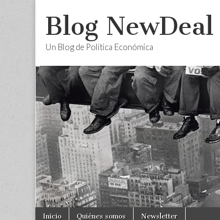
Blog NewDeal
Un Blog de Política Económica
Skip
Main
Inicio
Quiénes somos
Newsletter