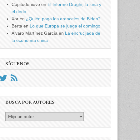
Copitodenieve
en
El Informe Draghi, la luna y
el dedo
Xor
en
¿Quién paga los aranceles de Biden?
Berta
en
Lo que Europa se juega el domingo
Álvaro Martínez García
en
La encrucijada de
la economía china
SÍGUENOS
BUSCA POR AUTORES
Busca
por
Autores