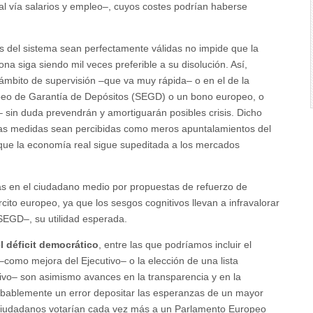
eal vía salarios y empleo–, cuyos costes podrían haberse
ias del sistema sean perfectamente válidas no impide que la
na siga siendo mil veces preferible a su disolución. Así,
ámbito de supervisión –que va muy rápida– o en el de la
opeo de Garantía de Depósitos (SEGD) o un bono europeo, o
sin duda prevendrán y amortiguarán posibles crisis. Dicho
stas medidas sean percibidas como meros apuntalamientos del
 que la economía real sigue supeditada a los mercados
 en el ciudadano medio por propuestas de refuerzo de
cito europeo, ya que los sesgos cognitivos llevan a infravalorar
 SEGD–, su utilidad esperada.
l déficit democrático
, entre las que podríamos incluir el
omo mejora del Ejecutivo– o la elección de una lista
ivo– son asimismo avances en la transparencia y en la
robablemente un error depositar las esperanzas de un mayor
s ciudadanos votarían cada vez más a un Parlamento Europeo