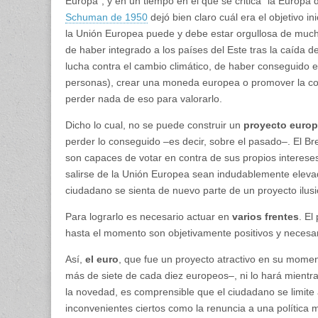
Europa”, y en un tiempo en el que se critica “la Europa
Schuman de 1950
dejó bien claro cuál era el objetivo in
la Unión Europea puede y debe estar orgullosa de mucha
de haber integrado a los países del Este tras la caída de
lucha contra el cambio climático, de haber conseguido e
personas), crear una moneda europea o promover la co
perder nada de eso para valorarlo.
Dicho lo cual, no se puede construir un
proyecto euro
perder lo conseguido –es decir, sobre el pasado–. El B
son capaces de votar en contra de sus propios interese
salirse de la Unión Europea sean indudablemente elevad
ciudadano se sienta de nuevo parte de un proyecto ilus
Para lograrlo es necesario actuar en
varios frentes
. E
hasta el momento son objetivamente positivos y necesari
Así,
el euro
, que fue un proyecto atractivo en su mome
más de siete de cada diez europeos–, ni lo hará mientr
la novedad, es comprensible que el ciudadano se limite
inconvenientes ciertos como la renuncia a una política 