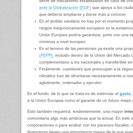
servir de mecanismo estabilizador en caso de cr
ante la Globalización (EGF)
que apoya a los ciud
que debería ampliarse y darse más a conocer.
En el ámbito
sanitario
no hay por el momento propu
rasgos inequívocamente europeos es la existencia
Unión Europea podría garantizar, junto con una ta
mínimas a nivel europeo.
En el terreno de las
pensiones
ya existe una prop
(PEPP)
, incluido dentro de la Unión del Mercado 
complementario a los nacionales y transferible en
Finalmente, cuestiones que preocupan a la
segur
climático
han de afrontarse necesariamente a niv
aglutinante, ordenador y ejecutor.
En el fondo, de lo que se trata es de estimular el
gasto 
a la Unión Europea como el garante de un futuro mejor p
Esto también requerirá, evidentemente, una mayor
inte
comunitaria algo más ambiciosa que la actual. En este se
corporaciones o para acabar con los paraísos fiscales, 
financieras tienen una importancia mayor de la que pued