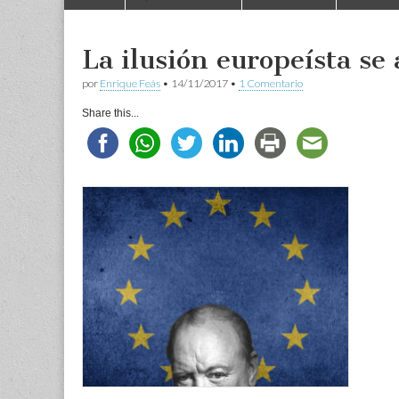
to
menu
content
La ilusión europeísta se
por
Enrique Feás
•
14/11/2017
•
1 Comentario
Share this...