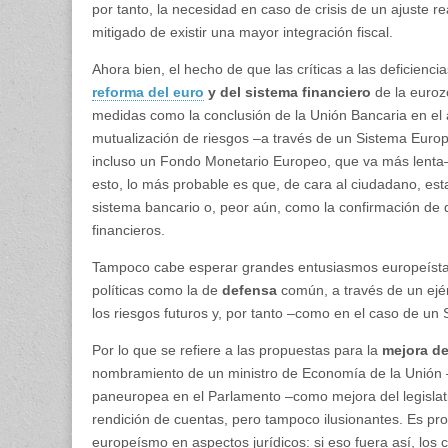
por tanto, la necesidad en caso de crisis de un ajuste r
mitigado de existir una mayor integración fiscal.
Ahora bien, el hecho de que las críticas a las deficienc
reforma del euro
y del sistema financiero
de la eurozo
medidas como la conclusión de la Unión Bancaria en el 
mutualización de riesgos –a través de un Sistema Eur
incluso un Fondo Monetario Europeo, que va más lenta– 
esto, lo más probable es que, de cara al ciudadano, e
sistema bancario o, peor aún, como la confirmación de
financieros.
Tampoco cabe esperar grandes entusiasmos europeístas
políticas como la de
defensa
común, a través de un ejér
los riesgos futuros y, por tanto –como en el caso de un
Por lo que se refiere a las propuestas para la
mejora de
nombramiento de un ministro de Economía de la Unión –c
paneuropea en el Parlamento –como mejora del legislat
rendición de cuentas, pero tampoco ilusionantes. Es p
europeísmo en aspectos jurídicos: si eso fuera así, lo