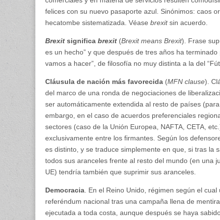
felices con su nuevo pasaporte azul. Sinónimos: caos o
hecatombe sistematizada. Véase
brexit
sin acuerdo.
Brexit
significa
brexit
(
Brexit means Brexit
). Frase su
es un hecho” y que después de tres años ha terminado p
vamos a hacer”, de filosofía no muy distinta a la del “Fú
Cláusula de nación más favorecida
(
MFN clause
). C
del marco de una ronda de negociaciones de liberalizaci
ser automáticamente extendida al resto de países (para e
embargo, en el caso de acuerdos preferenciales region
sectores (caso de la Unión Europea, NAFTA, CETA, etc.) 
exclusivamente entre los firmantes. Según los defensor
es distinto, y se traduce simplemente en que, si tras l
todos sus aranceles frente al resto del mundo (en una j
UE) tendría también que suprimir sus aranceles.
Democracia
. En el Reino Unido, régimen según el cual
referéndum nacional tras una campaña llena de mentira
ejecutada a toda costa, aunque después se haya sabido