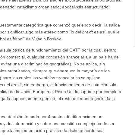
rdenado; cataclismo organizado; apocalipsis estructurado;
puestamente categórica que comenzó queriendo decir “la salida
or significar algo más etéreo como “lo del
brexit
es así, qué le
tbol es fútbol” de Vujadin Boskov.
láusula básica de funcionamiento del GATT por la cual, dentro
ón comercial, cualquier concesión arancelaria a un país ha de
vitar una discriminación geográfica). No se aplica, sin
ales autorizados, siempre que abarquen la mayoría de los
para los cuales las ventajas arancelarias se aplican
es del
brexit
, sin embargo, el funcionamiento de esta cláusula
a salida de la Unión Europea el Reino Unido suprime por completo
ugada supuestamente genial), el resto del mundo (incluida la
 una decisión tomada por 4 puntos de diferencia en un
s y desinformación y sobre una cuestión compleja ha de ser
 que la implementación práctica de dicho acuerdo sea