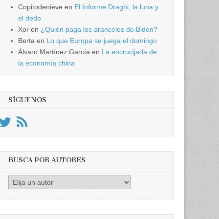
Copitodenieve
en
El Informe Draghi, la luna y
el dedo
Xor
en
¿Quién paga los aranceles de Biden?
Berta
en
Lo que Europa se juega el domingo
Álvaro Martínez García
en
La encrucijada de
la economía china
SÍGUENOS
BUSCA POR AUTORES
Busca
por
Autores