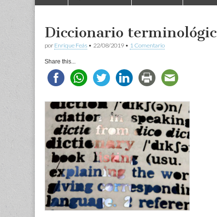
to
menu
content
Diccionario terminológic
por
Enrique Feás
•
22/08/2019
•
1 Comentario
Share this...