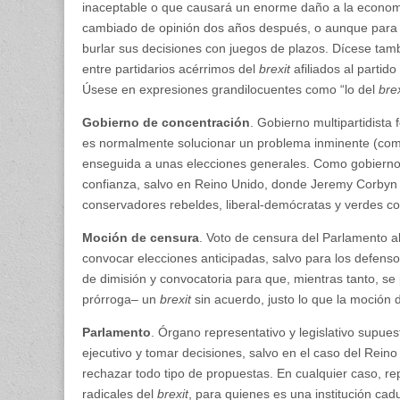
inaceptable o que causará un enorme daño a la econom
cambiado de opinión dos años después, o aunque para l
burlar sus decisiones con juegos de plazos. Dícese tam
entre partidarios acérrimos del
brexit
afiliados al parti
Úsese en expresiones grandilocuentes como “lo del
brex
Gobierno de concentración
. Gobierno multipartidista
es normalmente solucionar un problema inminente (como
enseguida a unas elecciones generales. Como gobierno t
confianza, salvo en Reino Unido, donde Jeremy Corbyn i
conservadores rebeldes, liberal-demócratas y verdes c
Moción de censura
. Voto de censura del Parlamento al
convocar elecciones anticipadas, salvo para los defens
de dimisión y convocatoria para que, mientras tanto, se 
prórroga– un
brexit
sin acuerdo, justo lo que la moción 
Parlamento
. Órgano representativo y legislativo supue
ejecutivo y tomar decisiones, salvo en el caso del Reino 
rechazar todo tipo de propuestas. En cualquier caso, rep
radicales del
brexit
, para quienes es una institución cad