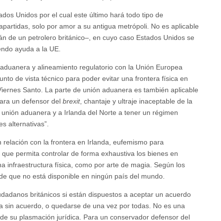
ados Unidos por el cual este último hará todo tipo de
apartidas, solo por amor a su antigua metrópoli. No es aplicable
án de un petrolero británico–, en cuyo caso Estados Unidos se
iendo ayuda a la UE.
 aduanera y alineamiento regulatorio con la Unión Europea
unto de vista técnico para poder evitar una frontera física en
e Viernes Santo. La parte de unión aduanera es también aplicable
Para un defensor del
brexit
, chantaje y ultraje inaceptable de la
unión aduanera y a Irlanda del Norte a tener un régimen
es alternativas”.
n relación con la frontera en Irlanda, eufemismo para
 que permita controlar de forma exhaustiva los bienes en
una infraestructura física, como por arte de magia. Según los
de que no está disponible en ningún país del mundo.
ciudadanos británicos si están dispuestos a aceptar un acuerdo
ea sin acuerdo, o quedarse de una vez por todas. No es una
) de su plasmación jurídica. Para un conservador defensor del