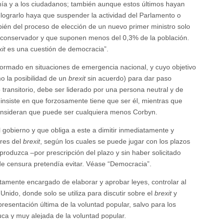
ía y a los ciudadanos; también aunque estos últimos hayan
ograrlo haya que suspender la actividad del Parlamento o
bién del proceso de elección de un nuevo primer ministro solo
do conservador y que suponen menos del 0,3% de la población.
it
es una cuestión de democracia”.
 formado en situaciones de emergencia nacional, y cuyo objetivo
 la posibilidad de un
brexit
sin acuerdo) para dar paso
ransitorio, debe ser liderado por una persona neutral y de
nsiste en que forzosamente tiene que ser él, mientras que
onsideran que puede ser cualquiera menos Corbyn.
 gobierno y que obliga a este a dimitir inmediatamente y
ores del
brexit
, según los cuales se puede jugar con los plazos
produzca –por prescripción del plazo y sin haber solicitado
de censura pretendía evitar. Véase “Democracia”.
stamente encargado de elaborar y aprobar leyes, controlar al
Unido, donde solo se utiliza para discutir sobre el
brexit
y
resentación última de la voluntad popular, salvo para los
uca y muy alejada de la voluntad popular.