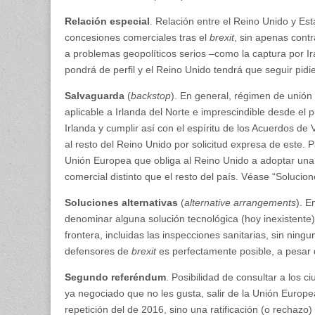
Relación especial
. Relación entre el Reino Unido y Est
concesiones comerciales tras el
brexit
, sin apenas contr
a problemas geopolíticos serios –como la captura por Ir
pondrá de perfil y el Reino Unido tendrá que seguir pid
Salvaguarda
(
backstop
). En general, régimen de unión
aplicable a Irlanda del Norte e imprescindible desde el p
Irlanda y cumplir así con el espíritu de los Acuerdos d
al resto del Reino Unido por solicitud expresa de este. 
Unión Europea que obliga al Reino Unido a adoptar una 
comercial distinto que el resto del país. Véase “Solucion
Soluciones alternativas
(
alternative arrangements
). E
denominar alguna solución tecnológica (hoy inexistente)
frontera, incluidas las inspecciones sanitarias, sin ning
defensores de
brexit
es perfectamente posible, a pesar 
Segundo referéndum
. Posibilidad de consultar a los 
ya negociado que no les gusta, salir de la Unión Europ
repetición del de 2016, sino una ratificación (o rechazo