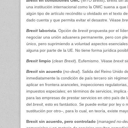
Brexit
en condiciones OMC
(
WTO Brexit
)
.
Brexit sin 
una institución internacional como la OMC suena a que
algún tipo de artículo recóndito u olvidado en el texto 
dado cuenta y que permita evitar el desastre. Véase
bre
Brexit
laborista
. Opción de
brexit
propuesta por el líde
negociar una unión aduanera permanente, pero con plen
único, pero suprimiendo a voluntad aspectos esenciales c
alguna por parte de la UE. No tiene forma jurídica posibl
Brexit
limpio
(
clean Brexit
). Eufemismo. Véase
brexit
si
Brexit
sin acuerdo
(
no-deal
). Salida del Reino Unido 
inmediatamente la condición de país tercero sin régime
aplicar en frontera aranceles, inspecciones regulatorias, 
impuestos especiales; en términos de servicios, implica
para las empresas de prestar servicios en otro país de 
del
brexit
, esto es fantástico. Se puede evitar por ley 
sustitución por otro–, para lo cual, en teoría, existe ma
Brexit sin acuerdo, pero controlado
(
managed no-de
comerciales y en materia de servicios resulten comodís