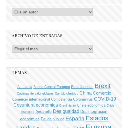
Busca
por
Autores
ARCHIVO DE ENTRADAS
Archivo
de
entradas
TEMAS
Brexit
Banco Central Europeo
Boris Johnson
Alemania
China
Comercio
Cadenas de valor globales
Cambio climático
COVID-19
Comercio internacional
Coronavirus
Competencia
Coyuntura económica
Crisis económica
Crecimiento
Crisis
Desigualdad
Desintegración
financiera
Desarrollo
Estados
España
económica
Deuda pública
Europa
Unidos