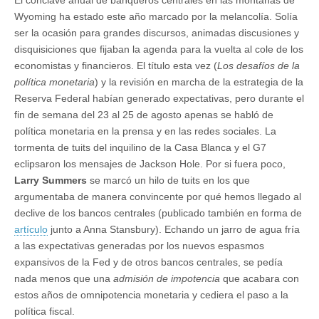
El cónclave anual de banqueros centrales en las montañas de
Wyoming ha estado este año marcado por la melancolía. Solía
ser la ocasión para grandes discursos, animadas discusiones y
disquisiciones que fijaban la agenda para la vuelta al cole de los
economistas y financieros. El título esta vez (
Los desafíos de la
política monetaria
) y la revisión en marcha de la estrategia de la
Reserva Federal habían generado expectativas, pero durante el
fin de semana del 23 al 25 de agosto apenas se habló de
política monetaria en la prensa y en las redes sociales. La
tormenta de tuits del inquilino de la Casa Blanca y el G7
eclipsaron los mensajes de Jackson Hole. Por si fuera poco,
Larry Summers
se marcó un hilo de tuits en los que
argumentaba de manera convincente por qué hemos llegado al
declive de los bancos centrales (publicado también en forma de
artículo
junto a Anna Stansbury). Echando un jarro de agua fría
a las expectativas generadas por los nuevos espasmos
expansivos de la Fed y de otros bancos centrales, se pedía
nada menos que una
admisión de impotencia
que acabara con
estos años de omnipotencia monetaria y cediera el paso a la
política fiscal.