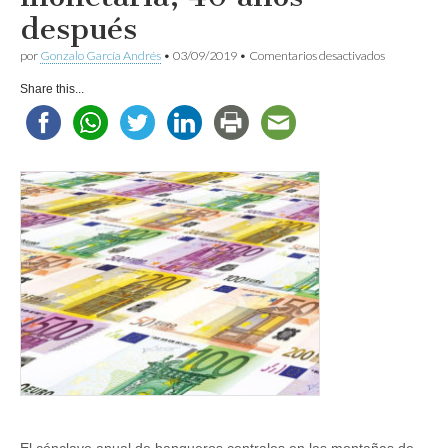
después
en
por
Gonzalo García Andrés
•
03/09/2019
•
Comentarios desactivados
La
ineficacia
Share this...
de
la
política
monetaria,
40
años
después