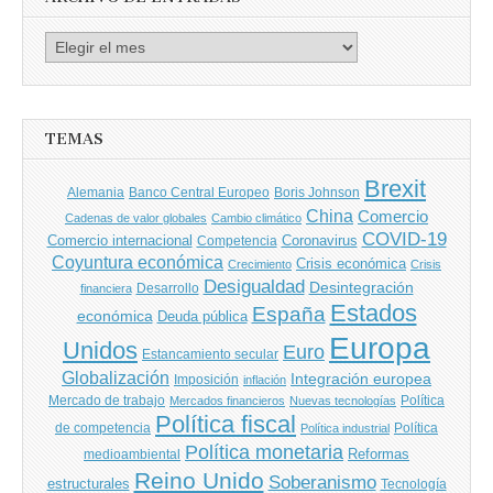
Archivo
de
entradas
TEMAS
Brexit
Banco Central Europeo
Boris Johnson
Alemania
China
Comercio
Cadenas de valor globales
Cambio climático
COVID-19
Comercio internacional
Coronavirus
Competencia
Coyuntura económica
Crisis económica
Crecimiento
Crisis
Desigualdad
Desintegración
financiera
Desarrollo
Estados
España
económica
Deuda pública
Europa
Unidos
Euro
Estancamiento secular
Globalización
Integración europea
Imposición
inflación
Mercado de trabajo
Política
Mercados financieros
Nuevas tecnologías
Política fiscal
de competencia
Política
Política industrial
Política monetaria
Reformas
medioambiental
Reino Unido
Soberanismo
estructurales
Tecnología