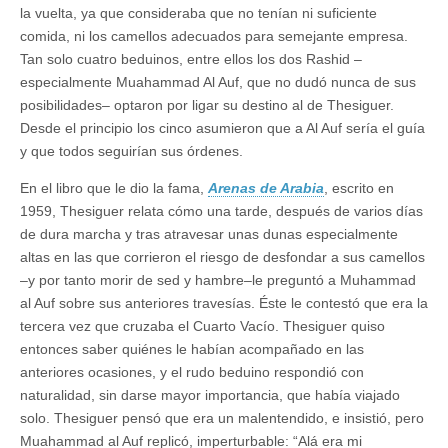
la vuelta, ya que consideraba que no tenían ni suficiente
comida, ni los camellos adecuados para semejante empresa.
Tan solo cuatro beduinos, entre ellos los dos Rashid –
especialmente Muahammad Al Auf, que no dudó nunca de sus
posibilidades– optaron por ligar su destino al de Thesiguer.
Desde el principio los cinco asumieron que a Al Auf sería el guía
y que todos seguirían sus órdenes.
En el libro que le dio la fama,
Arenas de Arabia
, escrito en
1959, Thesiguer relata cómo una tarde, después de varios días
de dura marcha y tras atravesar unas dunas especialmente
altas en las que corrieron el riesgo de desfondar a sus camellos
–y por tanto morir de sed y hambre–le preguntó a Muhammad
al Auf sobre sus anteriores travesías. Éste le contestó que era la
tercera vez que cruzaba el Cuarto Vacío. Thesiguer quiso
entonces saber quiénes le habían acompañado en las
anteriores ocasiones, y el rudo beduino respondió con
naturalidad, sin darse mayor importancia, que había viajado
solo. Thesiguer pensó que era un malentendido, e insistió, pero
Muahammad al Auf replicó, imperturbable: “Alá era mi