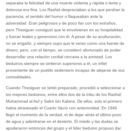
separaba la felicidad de una muerte violenta y rápida o lenta y
dolorosa era fina. Los Rashid despreciaban a los que perdían la
paciencia, el sentido del humor o flaqueaban ante la
adversidad. Eran peligrosos y de poco fiar con los extraños,
pero Thesiguer consiguió que le envolvieran en su hospitalidad
y fueran leales y generosos con él. A pesar de su aculturación,
no se engañó, y siempre supo que le veían como una fuente de
dinero; pero, con el tiempo, se consideró afortunado de poder
desarrollar una relación cordial cercana a la amistad. Los
beduinos siempre se sintieron superiores a él, un infiel
proveniente de un pueblo sedentario incapaz de alejarse de sus
comodidades.
Cuando Thesiguer se sintió preparado, procedió a seleccionar a
los mejores beduinos, entre ellos dos de la tribu de los Rashid:
Muhammad al Auf y Salim bin Kabina. De ellos, solo el primero
había atravesado el Cuarto Vacío con anterioridad. En 1946
llegó el momento de la verdad, el de dejar atrás el último pozo
de agua y adentrarse en el desierto. El miedo y las dudas se
apoderaron entonces del grupo y el líder beduino propuso dar