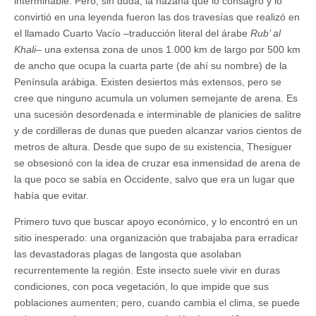
interminable. Pero, sin duda, la hazaña que lo consagró y lo
convirtió en una leyenda fueron las dos travesías que realizó en
el llamado Cuarto Vacío –traducción literal del árabe
Rub’ al
Khali
– una extensa zona de unos 1.000 km de largo por 500 km
de ancho que ocupa la cuarta parte (de ahí su nombre) de la
Península arábiga. Existen desiertos más extensos, pero se
cree que ninguno acumula un volumen semejante de arena. Es
una sucesión desordenada e interminable de planicies de salitre
y de cordilleras de dunas que pueden alcanzar varios cientos de
metros de altura. Desde que supo de su existencia, Thesiguer
se obsesionó con la idea de cruzar esa inmensidad de arena de
la que poco se sabía en Occidente, salvo que era un lugar que
había que evitar.
Primero tuvo que buscar apoyo económico, y lo encontró en un
sitio inesperado: una organización que trabajaba para erradicar
las devastadoras plagas de langosta que asolaban
recurrentemente la región. Este insecto suele vivir en duras
condiciones, con poca vegetación, lo que impide que sus
poblaciones aumenten; pero, cuando cambia el clima, se puede