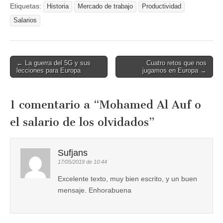
Etiquetas:
Historia
Mercado de trabajo
Productividad
Salarios
Post
← La guerra del 5G y sus
Cuatro retos que nos
lecciones para Europa
jugamos en Europa →
navigation
1 comentario a “
Mohamed Al Auf o
el salario de los olvidados
”
Sufjans
17/05/2019 de 10:44
Excelente texto, muy bien escrito, y un buen
mensaje. Enhorabuena