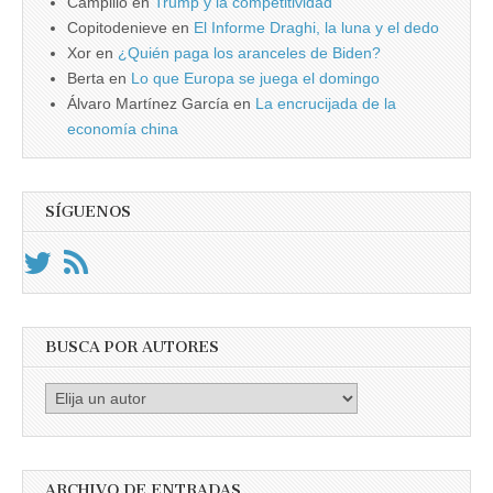
Campillo
en
Trump y la competitividad
Copitodenieve
en
El Informe Draghi, la luna y el dedo
Xor
en
¿Quién paga los aranceles de Biden?
Berta
en
Lo que Europa se juega el domingo
Álvaro Martínez García
en
La encrucijada de la
economía china
SÍGUENOS
BUSCA POR AUTORES
Busca
por
Autores
ARCHIVO DE ENTRADAS