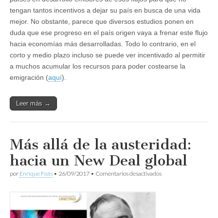
tengan tantos incentivos a dejar su país en busca de una vida
mejor. No obstante, parece que diversos estudios ponen en
duda que ese progreso en el país origen vaya a frenar este flujo
hacia economías más desarrolladas. Todo lo contrario, en el
corto y medio plazo incluso se puede ver incentivado al permitir
a muchos acumular los recursos para poder costearse la
emigración (
aquí
).
Leer más →
Más allá de la austeridad:
hacia un New Deal global
en
por
Enrique Feás
•
26/09/2017
•
Comentarios desactivados
Más
allá
de
la
austeridad: