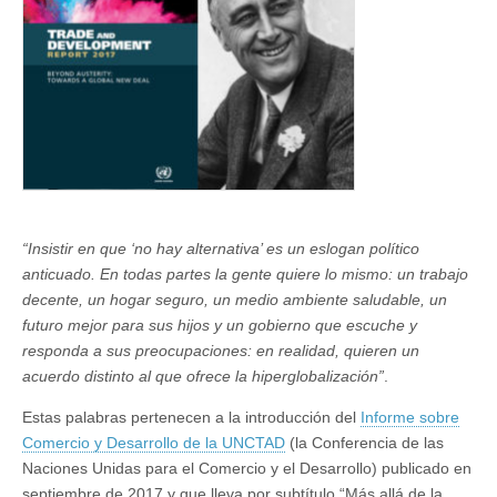
hacia
un
New
Deal
global
“Insistir en que ‘no hay alternativa’ es un eslogan político
anticuado. En todas partes la gente quiere lo mismo: un trabajo
decente, un hogar seguro, un medio ambiente saludable, un
futuro mejor para sus hijos y un gobierno que escuche y
responda a sus preocupaciones: en realidad, quieren un
acuerdo distinto al que ofrece la hiperglobalización”
.
Estas palabras pertenecen a la introducción del
Informe sobre
Comercio y Desarrollo de la UNCTAD
(la Conferencia de las
Naciones Unidas para el Comercio y el Desarrollo) publicado en
septiembre de 2017 y que lleva por subtítulo “Más allá de la