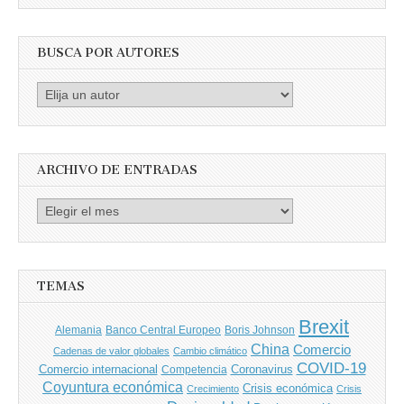
BUSCA POR AUTORES
Busca
por
Autores
ARCHIVO DE ENTRADAS
Archivo
de
entradas
TEMAS
Brexit
Banco Central Europeo
Boris Johnson
Alemania
China
Comercio
Cadenas de valor globales
Cambio climático
COVID-19
Comercio internacional
Coronavirus
Competencia
Coyuntura económica
Crisis económica
Crecimiento
Crisis