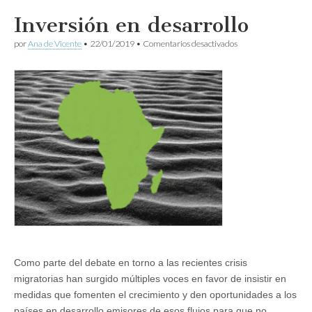
Inversión en desarrollo
en
por
Ana de Vicente
•
22/01/2019
•
Comentarios desactivados
Inversión
en
desarrollo
Como parte del debate en torno a las recientes crisis
migratorias han surgido múltiples voces en favor de insistir en
medidas que fomenten el crecimiento y den oportunidades a los
países en desarrollo emisores de esos flujos para que no