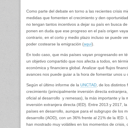
Como parte del debate en torno a las recientes crisis mig
medidas que fomenten el crecimiento y den oportunidade
no tengan tantos incentivos a dejar su país en busca de
ponen en duda que ese progreso en el país origen vaya 
contrario, en el corto y medio plazo incluso se puede v
poder costearse la emigración (
aquí
).
En todo caso, que más países vayan progresando en t
un objetivo compartido que nos afecta a todos, en términ
económica y financiera global. Analizar qué flujos fina
avances nos puede guiar a la hora de fomentar unos u o
Según el último informe de la
UNCTAD
, de los distintos
crecimiento (principalmente inversión directa extranjera
oficial al desarrollo y remesas), la más importante y la 
inversión extranjera directa (IED). Entre 2013 y 2017, l
países en desarrollo, aunque para el subgrupo de los m
desarrollo (AOD), con un 36% frente al 21% de la IED. L
han mostrado muy volátiles en los momentos de crisis, 