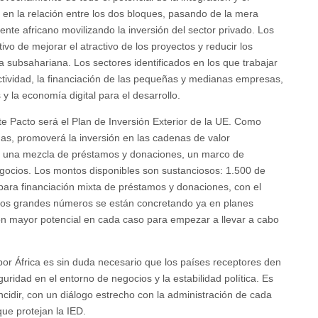
 en la relación entre los dos bloques, pasando de la mera
nte africano movilizando la inversión del sector privado. Los
vo de mejorar el atractivo de los proyectos y reducir los
a subsahariana. Los sectores identificados en los que trabajar
ctividad, la financiación de las pequeñas y medianas empresas,
s y la economía digital para el desarrollo.
te Pacto será el Plan de Inversión Exterior de la UE. Como
mas, promoverá la inversión en las cadenas de valor
en una mezcla de préstamos y donaciones, un marco de
egocios. Los montos disponibles son sustanciosos: 1.500 de
para financiación mixta de préstamos y donaciones, con el
Estos grandes números se están concretando ya en planes
con mayor potencial en cada caso para empezar a llevar a cabo
por África es sin duda necesario que los países receptores den
guridad en el entorno de negocios y la estabilidad política. Es
 incidir, con un diálogo estrecho con la administración de cada
ue protejan la IED.