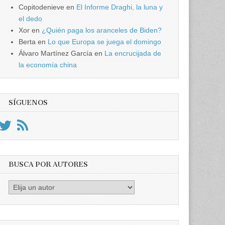
Copitodenieve
en
El Informe Draghi, la luna y
el dedo
Xor
en
¿Quién paga los aranceles de Biden?
Berta
en
Lo que Europa se juega el domingo
Álvaro Martínez García
en
La encrucijada de
la economía china
SÍGUENOS
BUSCA POR AUTORES
Busca
por
Autores