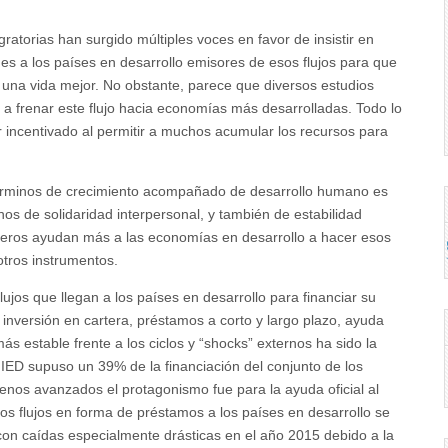
ratorias han surgido múltiples voces en favor de insistir en
s a los países en desarrollo emisores de esos flujos para que
 una vida mejor. No obstante, parece que diversos estudios
a frenar este flujo hacia economías más desarrolladas. Todo lo
er incentivado al permitir a muchos acumular los recursos para
érminos de crecimiento acompañado de desarrollo humano es
os de solidaridad interpersonal, y también de estabilidad
ncieros ayudan más a las economías en desarrollo a hacer esos
tros instrumentos.
 flujos que llegan a los países en desarrollo para financiar su
, inversión en cartera, préstamos a corto y largo plazo, ayuda
más estable frente a los ciclos y “shocks” externos ha sido la
a IED supuso un 39% de la financiación del conjunto de los
enos avanzados el protagonismo fue para la ayuda oficial al
os flujos en forma de préstamos a los países en desarrollo se
con caídas especialmente drásticas en el año 2015 debido a la