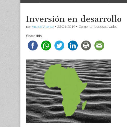
to
menu
content
Inversión en desarrollo
en
por
Ana de Vicente
•
22/01/2019
•
Comentarios desactivados
Invers
en
Share this...
desarr