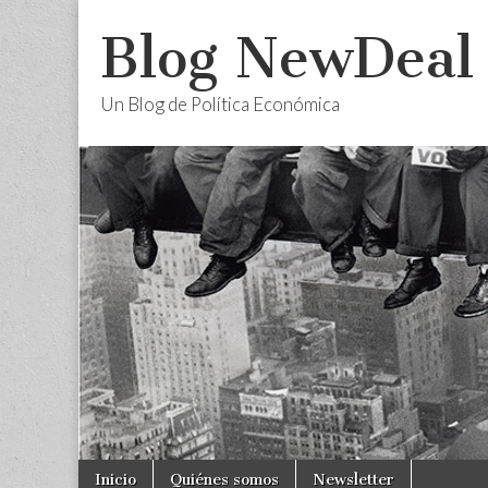
Blog NewDeal
Un Blog de Política Económica
Skip
Main
Inicio
Quiénes somos
Newsletter