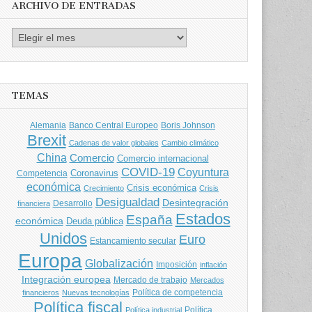
ARCHIVO DE ENTRADAS
Archivo
de
entradas
TEMAS
Banco Central Europeo
Boris Johnson
Alemania
Brexit
Cadenas de valor globales
Cambio climático
China
Comercio
Comercio internacional
COVID-19
Coyuntura
Coronavirus
Competencia
económica
Crisis económica
Crecimiento
Crisis
Desigualdad
Desintegración
financiera
Desarrollo
Estados
España
económica
Deuda pública
Unidos
Euro
Estancamiento secular
Europa
Globalización
Imposición
inflación
Integración europea
Mercado de trabajo
Mercados
Política de competencia
financieros
Nuevas tecnologías
Política fiscal
Política
Política industrial