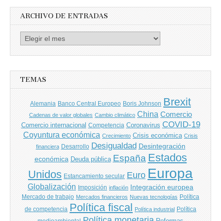
ARCHIVO DE ENTRADAS
Archivo
de
entradas
TEMAS
Brexit
Banco Central Europeo
Boris Johnson
Alemania
China
Comercio
Cadenas de valor globales
Cambio climático
COVID-19
Comercio internacional
Coronavirus
Competencia
Coyuntura económica
Crisis económica
Crecimiento
Crisis
Desigualdad
Desintegración
financiera
Desarrollo
Estados
España
económica
Deuda pública
Europa
Unidos
Euro
Estancamiento secular
Globalización
Integración europea
Imposición
inflación
Mercado de trabajo
Política
Mercados financieros
Nuevas tecnologías
Política fiscal
de competencia
Política
Política industrial
Política monetaria
Reformas