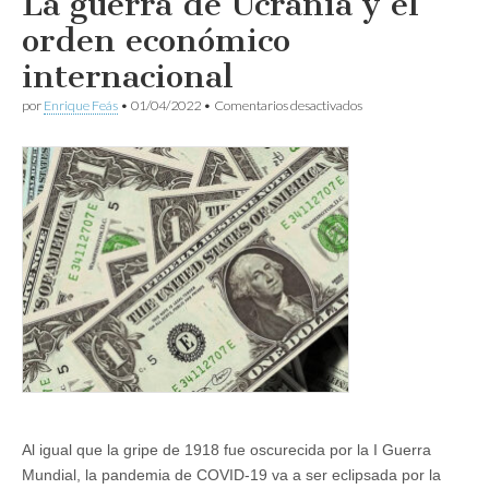
La guerra de Ucrania y el
orden económico
internacional
en
por
Enrique Feás
•
01/04/2022
•
Comentarios desactivados
La
guerra
de
Ucrania
y
el
orden
económico
internacional
Al igual que la gripe de 1918 fue oscurecida por la I Guerra
Mundial, la pandemia de COVID-19 va a ser eclipsada por la