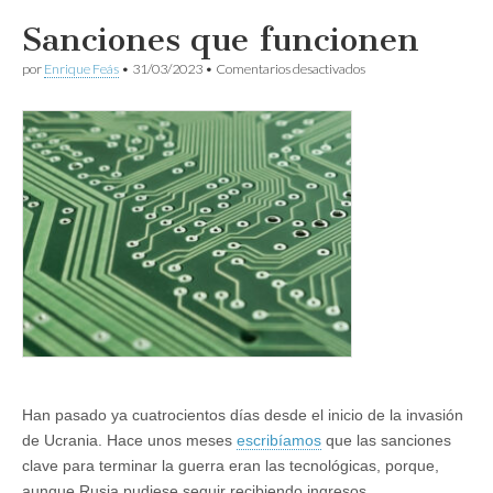
Sanciones que funcionen
en
por
Enrique Feás
•
31/03/2023
•
Comentarios desactivados
Sanciones
que
funcionen
Han pasado ya cuatrocientos días desde el inicio de la invasión
de Ucrania. Hace unos meses
escribíamos
que las sanciones
clave para terminar la guerra eran las tecnológicas, porque,
aunque Rusia pudiese seguir recibiendo ingresos