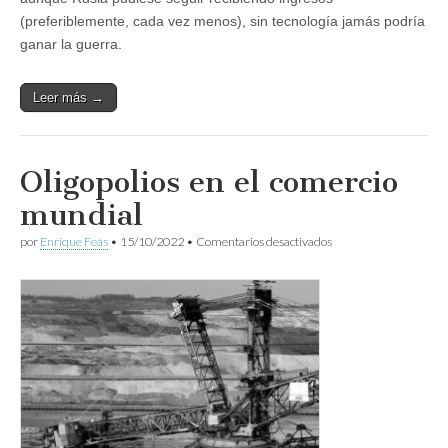
(preferiblemente, cada vez menos), sin tecnología jamás podría
ganar la guerra.
Leer más →
Oligopolios en el comercio
mundial
en
por
Enrique Feás
•
15/10/2022
•
Comentarios desactivados
Oligopolios
en
el
comercio
mundial