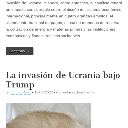
invasión de Ucrania. Y ahora, como entonces, el conflicto tendrá
un impacto considerable sobre el diseño del sistema económico
internacional, principalmente en cuatro grandes ámbitos: el
sistema internacional de pagos, el uso de monedas de reserva,
la cotización de energía y materias primas y las instituciones
económicas y financieras internacionales.
Leer más →
La invasión de Ucrania bajo
Trump
en
por
Enrique Feás
•
18/03/2022
•
Comentarios desactivados
La
invasión
de
Ucrania
bajo
Trump