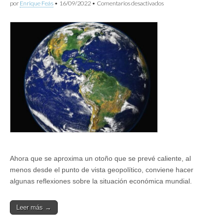
en
por
Enrique Feás
•
16/09/2022
•
Comentarios desactivados
Tres
liderazgos,
tres
amenazas
para
la
economía
mundial
Ahora que se aproxima un otoño que se prevé caliente, al
menos desde el punto de vista geopolítico, conviene hacer
algunas reflexiones sobre la situación económica mundial.
Leer más →