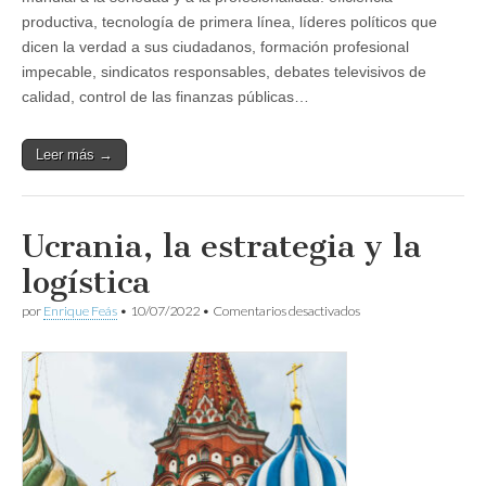
productiva, tecnología de primera línea, líderes políticos que
dicen la verdad a sus ciudadanos, formación profesional
impecable, sindicatos responsables, debates televisivos de
calidad, control de las finanzas públicas…
Leer más →
Ucrania, la estrategia y la
logística
en
por
Enrique Feás
•
10/07/2022
•
Comentarios desactivados
Ucrania,
la
estrategia
y
la
logística