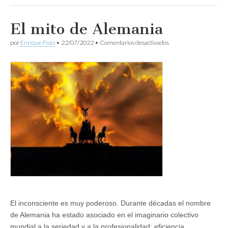
El mito de Alemania
en
por
Enrique Feás
•
22/07/2022
•
Comentarios desactivados
El
mito
de
Alemania
El inconsciente es muy poderoso. Durante décadas el nombre
de Alemania ha estado asociado en el imaginario colectivo
mundial a la seriedad y a la profesionalidad: eficiencia