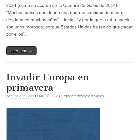
2024 (como se acordó en la Cumbre de Gales de 2014).
“Muchos países nos deben una enorme cantidad de dinero
desde hace muchos años” –decía– “y por lo que a mí respecta
son unos morosos, porque Estados Unidos ha tenido que pagar
por ellos”.
Leer más →
Invadir Europa en
primavera
en
por
Enrique Feás
•
04/03/2022
•
Comentarios desactivados
Invadir
Europa
en
primavera