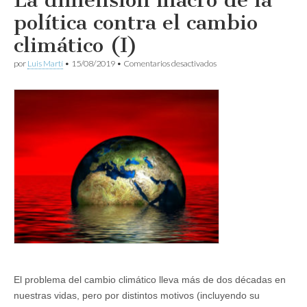
La dimensión macro de la
política contra el cambio
climático (I)
en
por
Luis Martí
•
15/08/2019
•
Comentarios desactivados
La
dimensión
macro
de
la
política
contra
el
cambio
climático
(I)
El problema del cambio climático lleva más de dos décadas en
nuestras vidas, pero por distintos motivos (incluyendo su