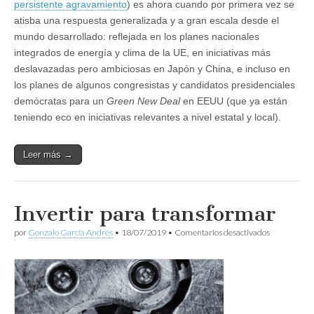
persistente agravamiento
) es ahora cuando por primera vez se
atisba una respuesta generalizada y a gran escala desde el
mundo desarrollado: reflejada en los planes nacionales
integrados de energía y clima de la UE, en iniciativas más
deslavazadas pero ambiciosas en Japón y China, e incluso en
los planes de algunos congresistas y candidatos presidenciales
demócratas para un
Green New Deal
en EEUU (que ya están
teniendo eco en iniciativas relevantes a nivel estatal y local).
Leer más →
Invertir para transformar
en
por
Gonzalo García Andrés
•
18/07/2019
•
Comentarios desactivados
Invertir
para
transformar