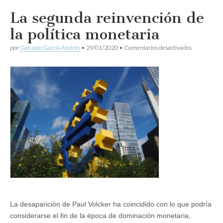
La segunda reinvención de
la política monetaria
en
por
Gonzalo García Andrés
•
29/01/2020
•
Comentarios desactivados
La
segunda
reinvención
de
la
política
monetaria
La desaparición de Paul Volcker ha coincidido con lo que podría
considerarse el fin de la época de dominación monetaria,