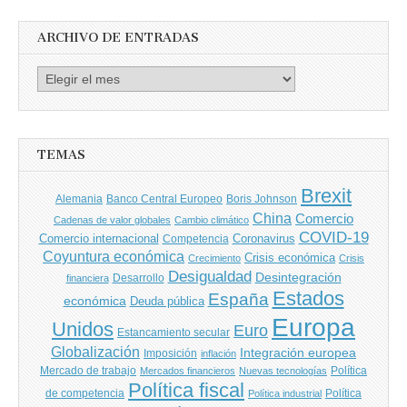
ARCHIVO DE ENTRADAS
Archivo
de
entradas
TEMAS
Brexit
Banco Central Europeo
Boris Johnson
Alemania
China
Comercio
Cadenas de valor globales
Cambio climático
COVID-19
Comercio internacional
Coronavirus
Competencia
Coyuntura económica
Crisis económica
Crecimiento
Crisis
Desigualdad
Desintegración
financiera
Desarrollo
Estados
España
económica
Deuda pública
Europa
Unidos
Euro
Estancamiento secular
Globalización
Integración europea
Imposición
inflación
Mercado de trabajo
Política
Mercados financieros
Nuevas tecnologías
Política fiscal
de competencia
Política
Política industrial