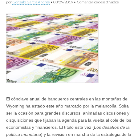
en
por
Gonzalo García Andrés
•
03/09/2019
•
Comentarios desactivados
La
ineficacia
de
la
política
monetaria,
40
años
después
El cónclave anual de banqueros centrales en las montañas de
Wyoming ha estado este año marcado por la melancolía. Solía
ser la ocasión para grandes discursos, animadas discusiones y
disquisiciones que fijaban la agenda para la vuelta al cole de los
economistas y financieros. El título esta vez (
Los desafíos de la
política monetaria
) y la revisión en marcha de la estrategia de la