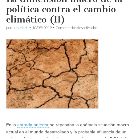
política contra el cambio
climático (II)
en
por
Luis Martí
•
10/09/2019
•
Comentarios desactivados
La
dimensión
macro
de
la
política
contra
el
cambio
climático
(II)
En la
entrada anterior
se repasaba la anómala situación macro
actual en el mundo desarrollado y la probable afluencia de un