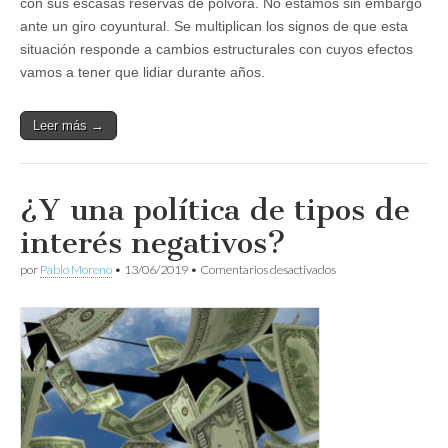
con sus escasas reservas de pólvora. No estamos sin embargo
ante un giro coyuntural. Se multiplican los signos de que esta
situación responde a cambios estructurales con cuyos efectos
vamos a tener que lidiar durante años.
Leer más →
¿Y una política de tipos de
interés negativos?
en
por
Pablo Moreno
•
13/06/2019
•
Comentarios desactivados
¿Y
una
política
de
tipos
de
interés
negativos?