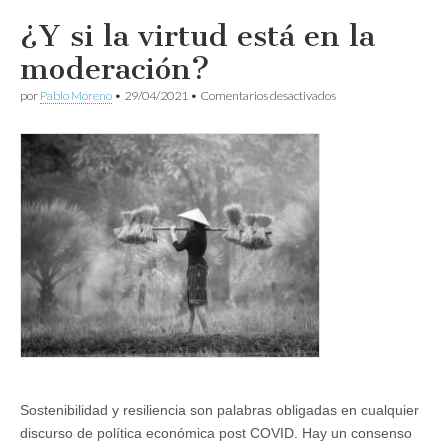
¿Y si la virtud está en la
moderación?
en
por
Pablo Moreno
•
29/04/2021
•
Comentarios desactivados
¿Y
si
la
virtud
está
en
la
moderación?
Sostenibilidad y resiliencia son palabras obligadas en cualquier
discurso de política económica post COVID. Hay un consenso