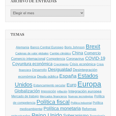
ARCHIVO DE ENTRADAS
Archivo
de
entradas
TEMAS
Brexit
Banco Central Europeo
Boris Johnson
Alemania
China
Comercio
Cadenas de valor globales
Cambio climático
COVID-19
Comercio internacional
Coronavirus
Competencia
Coyuntura económica
Crisis económica
Crecimiento
Crisis
Desigualdad
Desintegración
financiera
Desarrollo
Estados
España
económica
Deuda pública
Europa
Unidos
Euro
Estancamiento secular
Globalización
Integración europea
Imposición
inflación
Mercado de trabajo
Política
Mercados financieros
Nuevas tecnologías
Política fiscal
de competencia
Política
Política industrial
Política monetaria
Reformas
medioambiental
Reino Unido
Soberanismo
estructurales
Tecnología