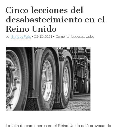
Cinco lecciones del
desabastecimiento en el
Reino Unido
en
por
Enrique Feás
•
05/10/2021
•
Comentarios desactivados
Cinco
lecciones
del
desabastecimiento
en
el
Reino
Unido
La falta de camioneros en el Reino Unido está provocando