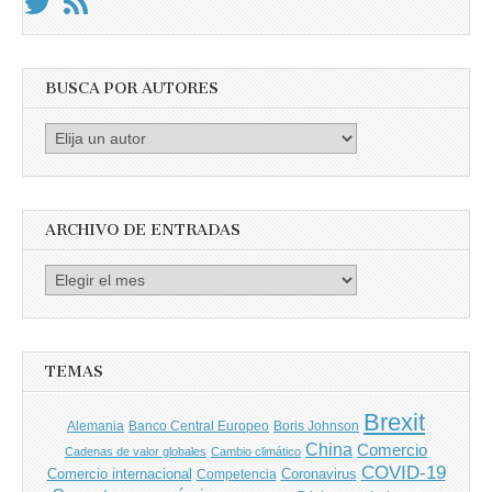
BUSCA POR AUTORES
Busca
por
Autores
ARCHIVO DE ENTRADAS
Archivo
de
entradas
TEMAS
Brexit
Banco Central Europeo
Boris Johnson
Alemania
China
Comercio
Cadenas de valor globales
Cambio climático
COVID-19
Comercio internacional
Coronavirus
Competencia