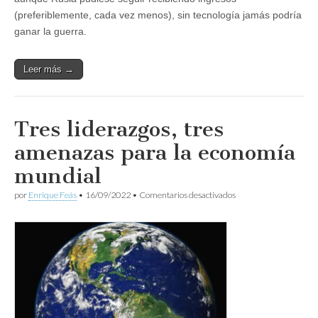
(preferiblemente, cada vez menos), sin tecnología jamás podría
ganar la guerra.
Leer más →
Tres liderazgos, tres
amenazas para la economía
mundial
en
por
Enrique Feás
•
16/09/2022
•
Comentarios desactivados
Tres
liderazgos,
tres
amenazas
para
la
economía
mundial