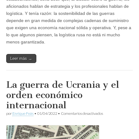
aficionados hablan de estrategia y los profesionales hablan de
logística. Y tenía razón: la sostenibilidad de las guerras
depende en gran medida de complejas cadenas de suministro
que exigen una economía nacional sólida y operativa. Y, pese a
lo que algunos piensen, la logística rusa no está ni mucho
menos garantizada.
Leer más →
La guerra de Ucrania y el
orden económico
internacional
en
por
Enrique Feás
•
01/04/2022
•
Comentarios desactivados
La
guerra
de
Ucrania
y