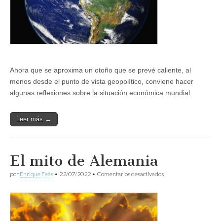
Ahora que se aproxima un otoño que se prevé caliente, al
menos desde el punto de vista geopolítico, conviene hacer
algunas reflexiones sobre la situación económica mundial.
Leer más →
El mito de Alemania
en
por
Enrique Feás
•
22/07/2022
•
Comentarios desactivados
El
mito
de
Alemania