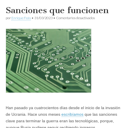
Sanciones que funcionen
en
por
Enrique Feás
•
31/03/2023
•
Comentarios desactivados
Sanciones
que
funcionen
Han pasado ya cuatrocientos días desde el inicio de la invasión
de Ucrania. Hace unos meses
escribíamos
que las sanciones
clave para terminar la guerra eran las tecnológicas, porque,
aunque Rusia pudiese seguir recibiendo ingresos