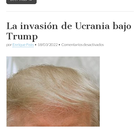
La invasión de Ucrania bajo
Trump
en
por
Enrique Feás
•
18/03/2022
•
Comentarios desactivados
La
invasión
de
Ucrania
bajo
Trump