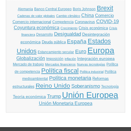
Brexit
Banco Central Europeo
Boris Johnson
Alemania
China
Comercio
Cadenas de valor globales
Cambio climático
COVID-19
Comercio internacional
Coronavirus
Competencia
Coyuntura económica
Crisis económica
Crecimiento
Crisis
Desigualdad
Desintegración
financiera
Desarrollo
Estados
España
económica
Deuda pública
Europa
Unidos
Euro
Estancamiento secular
Globalización
Integración europea
Imposición
inflación
Mercado de trabajo
Política
Mercados financieros
Nuevas tecnologías
Política fiscal
de competencia
Política
Política industrial
Política monetaria
Reformas
medioambiental
Reino Unido
Soberanismo
estructurales
Tecnología
Unión Europea
Trump
Teoría económica
Unión Monetaria Europea