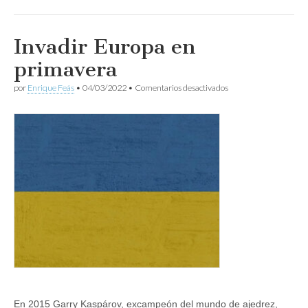
Invadir Europa en
primavera
en
por
Enrique Feás
•
04/03/2022
•
Comentarios desactivados
Invadir
Europa
en
primavera
En 2015 Garry Kaspárov, excampeón del mundo de ajedrez,