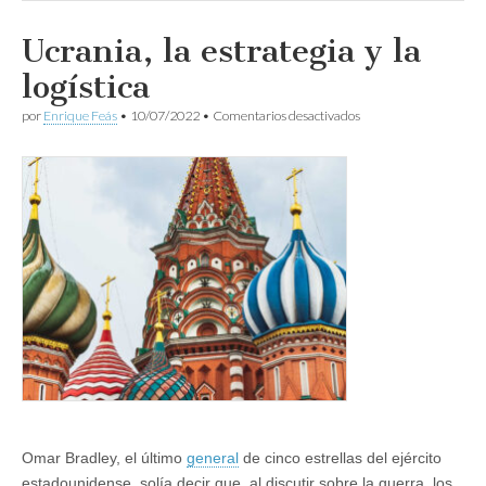
Ucrania, la estrategia y la
logística
en
por
Enrique Feás
•
10/07/2022
•
Comentarios desactivados
Ucrania,
la
estrategia
y
la
logística
Omar Bradley, el último
general
de cinco estrellas del ejército
estadounidense, solía decir que, al discutir sobre la guerra, los