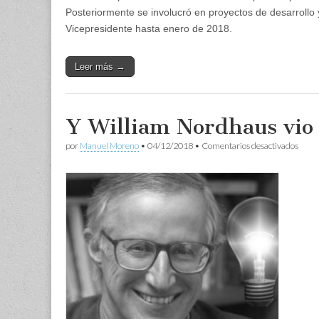
Posteriormente se involucró en proyectos de desarrollo
Vicepresidente hasta enero de 2018.
Leer más →
Y William Nordhaus vio 
en
por
Manuel Moreno
•
04/12/2018
•
Comentarios desactivados
Y
Willi
Nord
vio
la
luz