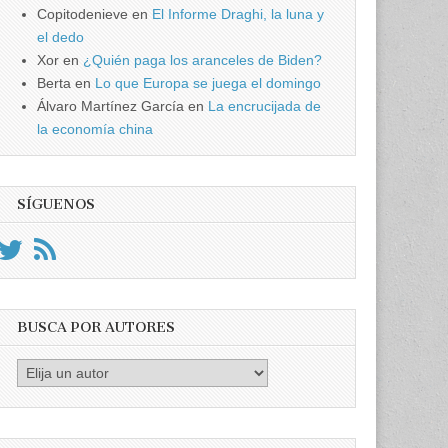
Copitodenieve
en
El Informe Draghi, la luna y
el dedo
Xor
en
¿Quién paga los aranceles de Biden?
Berta
en
Lo que Europa se juega el domingo
Álvaro Martínez García
en
La encrucijada de
la economía china
SÍGUENOS
BUSCA POR AUTORES
Busca
por
Autores