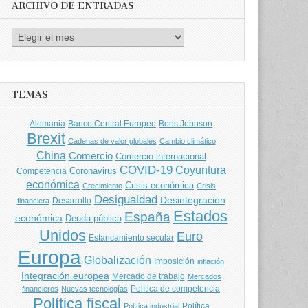
ARCHIVO DE ENTRADAS
Archivo
de
entradas
TEMAS
Banco Central Europeo
Boris Johnson
Alemania
Brexit
Cadenas de valor globales
Cambio climático
China
Comercio
Comercio internacional
COVID-19
Coyuntura
Coronavirus
Competencia
económica
Crisis económica
Crecimiento
Crisis
Desigualdad
Desintegración
financiera
Desarrollo
Estados
España
económica
Deuda pública
Unidos
Euro
Estancamiento secular
Europa
Globalización
Imposición
inflación
Integración europea
Mercado de trabajo
Mercados
Política de competencia
financieros
Nuevas tecnologías
Política fiscal
Política
Política industrial