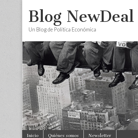
Blog NewDeal
Un Blog de Política Económica
Skip
Main
Inicio
Quiénes somos
Newsletter