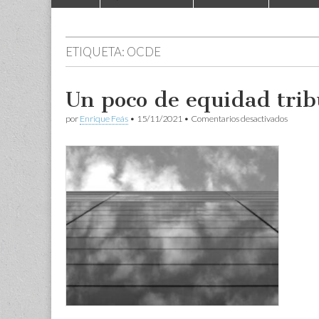
to
menu
content
ETIQUETA:
OCDE
Un poco de equidad trib
en
por
Enrique Feás
•
15/11/2021
•
Comentarios desactivados
Un
poco
de
equidad
tributari
internac