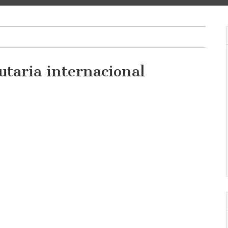
utaria internacional
a
ional