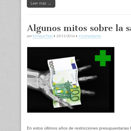
Leer más →
Algunos mitos sobre la 
por
Enrique Feás
•
24/11/2016
•
4 Comentarios
En estos últimos años de restricciones presupuestarias h