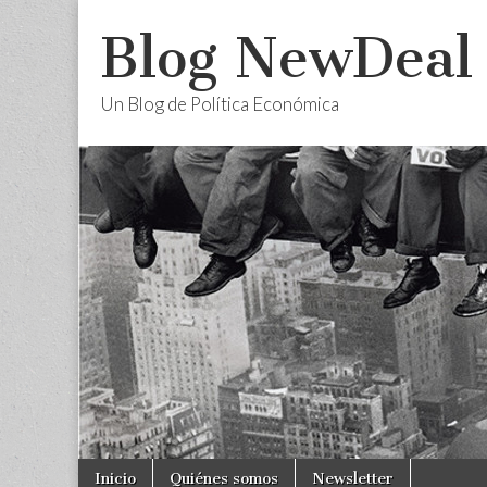
Blog NewDeal
Un Blog de Política Económica
Skip
Main
Inicio
Quiénes somos
Newsletter