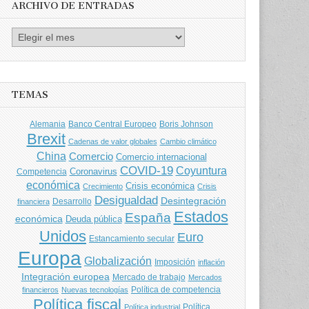
ARCHIVO DE ENTRADAS
Archivo
de
entradas
TEMAS
Banco Central Europeo
Boris Johnson
Alemania
Brexit
Cadenas de valor globales
Cambio climático
China
Comercio
Comercio internacional
COVID-19
Coyuntura
Coronavirus
Competencia
económica
Crisis económica
Crecimiento
Crisis
Desigualdad
Desintegración
financiera
Desarrollo
Estados
España
económica
Deuda pública
Unidos
Euro
Estancamiento secular
Europa
Globalización
Imposición
inflación
Integración europea
Mercado de trabajo
Mercados
Política de competencia
financieros
Nuevas tecnologías
Política fiscal
Política
Política industrial