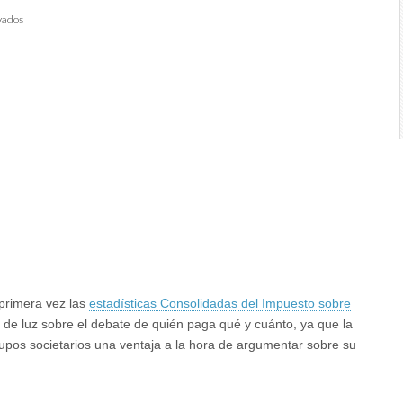
en
vados
El
tipo
efectivo
del
Impuesto
de
Sociedades:
un
secreto
incómodo
 primera vez las
estadísticas Consolidadas del Impuesto sobre
go de luz sobre el debate de quién paga qué y cuánto, ya que la
upos societarios una ventaja a la hora de argumentar sobre su