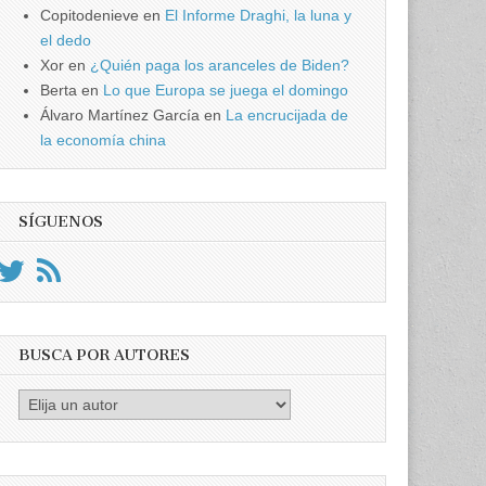
Copitodenieve
en
El Informe Draghi, la luna y
el dedo
Xor
en
¿Quién paga los aranceles de Biden?
Berta
en
Lo que Europa se juega el domingo
Álvaro Martínez García
en
La encrucijada de
la economía china
SÍGUENOS
BUSCA POR AUTORES
Busca
por
Autores