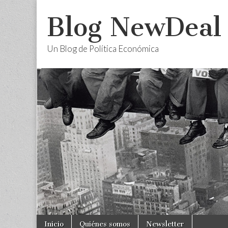
Blog NewDeal
Un Blog de Política Económica
Skip
Main
Inicio
Quiénes somos
Newsletter