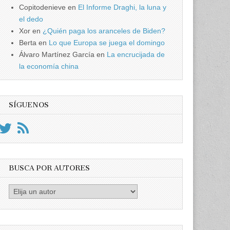
Copitodenieve
en
El Informe Draghi, la luna y
el dedo
Xor
en
¿Quién paga los aranceles de Biden?
Berta
en
Lo que Europa se juega el domingo
Álvaro Martínez García
en
La encrucijada de
la economía china
SÍGUENOS
BUSCA POR AUTORES
Busca
por
Autores