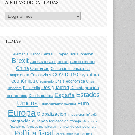
ARCHIVO DE ENTRADAS
Archivo
de
entradas
TEMAS
Banco Central Europeo
Boris Johnson
Alemania
Brexit
Cadenas de valor globales
Cambio climático
China
Comercio
Comercio internacional
COVID-19
Coyuntura
Coronavirus
Competencia
económica
Crisis económica
Crecimiento
Crisis
Desigualdad
Desintegración
financiera
Desarrollo
Estados
España
económica
Deuda pública
Unidos
Euro
Estancamiento secular
Europa
Globalización
Imposición
inflación
Integración europea
Mercado de trabajo
Mercados
Política de competencia
financieros
Nuevas tecnologías
Política fiscal
Política
Política industrial