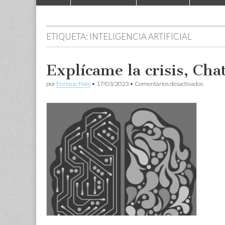
to
menu
content
ETIQUETA:
INTELIGENCIA ARTIFICIAL
Explícame la crisis, Ch
en
por
Enrique Feás
•
17/03/2023
•
Comentarios desactivados
Explíca
la
crisis,
ChatGP