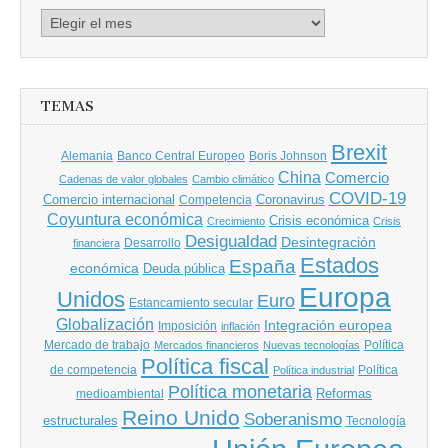
Archivo
de
entradas
TEMAS
Brexit
Banco Central Europeo
Boris Johnson
Alemania
China
Comercio
Cadenas de valor globales
Cambio climático
COVID-19
Comercio internacional
Coronavirus
Competencia
Coyuntura económica
Crisis económica
Crecimiento
Crisis
Desigualdad
Desintegración
financiera
Desarrollo
Estados
España
económica
Deuda pública
Europa
Unidos
Euro
Estancamiento secular
Globalización
Integración europea
Imposición
inflación
Mercado de trabajo
Política
Mercados financieros
Nuevas tecnologías
Política fiscal
de competencia
Política
Política industrial
Política monetaria
Reformas
medioambiental
Reino Unido
Soberanismo
estructurales
Tecnología