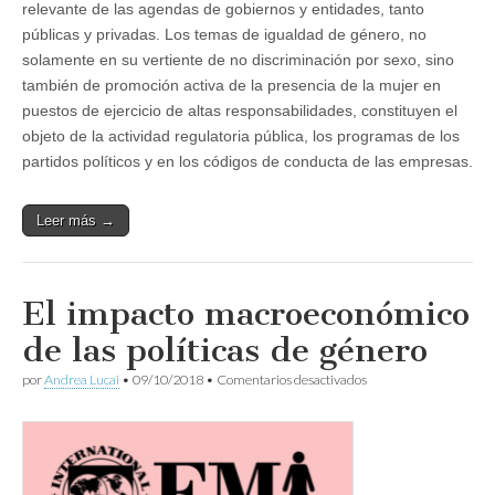
relevante de las agendas de gobiernos y entidades, tanto
públicas y privadas. Los temas de igualdad de género, no
solamente en su vertiente de no discriminación por sexo, sino
también de promoción activa de la presencia de la mujer en
puestos de ejercicio de altas responsabilidades, constituyen el
objeto de la actividad regulatoria pública, los programas de los
partidos políticos y en los códigos de conducta de las empresas.
Leer más →
El impacto macroeconómico
de las políticas de género
en
por
Andrea Lucai
•
09/10/2018
•
Comentarios desactivados
El
impacto
macroeconómico
de
las
políticas