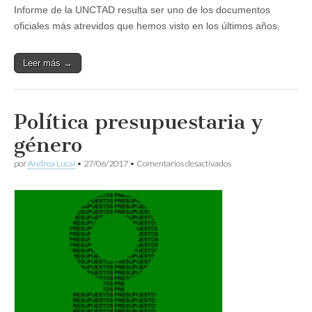
Informe de la UNCTAD resulta ser uno de los documentos
oficiales más atrevidos que hemos visto en los últimos años.
Leer más →
Política presupuestaria y
género
en
por
Andrea Lucai
•
27/06/2017
•
Comentarios desactivados
Política
presupuestaria
y
género