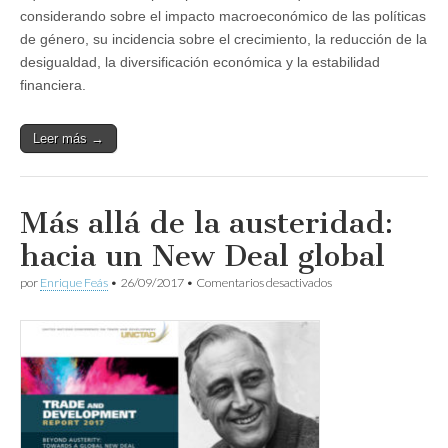
considerando sobre el impacto macroeconómico de las políticas
de género, su incidencia sobre el crecimiento, la reducción de la
desigualdad, la diversificación económica y la estabilidad
financiera.
Leer más →
Más allá de la austeridad:
hacia un New Deal global
en
por
Enrique Feás
•
26/09/2017
•
Comentarios desactivados
Más
allá
de
la
austeridad:
hacia
un
New
Deal
global