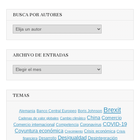
BUSCA POR AUTORES
Busca
por
Autores
ARCHIVO DE ENTRADAS
Archivo
de
entradas
TEMAS
Brexit
Banco Central Europeo
Boris Johnson
Alemania
China
Comercio
Cadenas de valor globales
Cambio climático
COVID-19
Comercio internacional
Coronavirus
Competencia
Coyuntura económica
Crisis económica
Crecimiento
Crisis
Desigualdad
Desintegración
financiera
Desarrollo