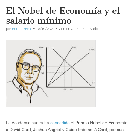
El Nobel de Economía y el
salario mínimo
en
por
Enrique Feás
•
16/10/2021
•
Comentarios desactivados
El
Nobel
de
Economía
y
el
salario
mínimo
La Academia sueca ha
concedido
el Premio Nobel de Economía
a David Card, Joshua Angrist y Guido Imbens. A Card, por sus