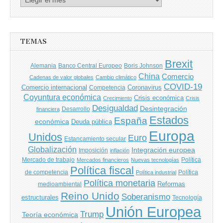
de
entradas
TEMAS
Brexit
Banco Central Europeo
Boris Johnson
Alemania
China
Comercio
Cadenas de valor globales
Cambio climático
COVID-19
Comercio internacional
Coronavirus
Competencia
Coyuntura económica
Crisis económica
Crecimiento
Crisis
Desigualdad
Desintegración
financiera
Desarrollo
Estados
España
económica
Deuda pública
Europa
Unidos
Euro
Estancamiento secular
Globalización
Integración europea
Imposición
inflación
Mercado de trabajo
Política
Mercados financieros
Nuevas tecnologías
Política fiscal
de competencia
Política
Política industrial
Política monetaria
Reformas
medioambiental
Reino Unido
Soberanismo
estructurales
Tecnología
Unión Europea
Trump
Teoría económica