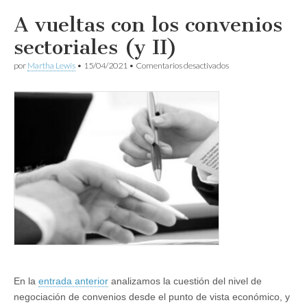
A vueltas con los convenios
sectoriales (y II)
en
por
Martha Lewis
•
15/04/2021
•
Comentarios desactivados
A
vueltas
con
los
convenios
sectoriales
(y
II)
En la
entrada anterior
analizamos la cuestión del nivel de
negociación de convenios desde el punto de vista económico, y