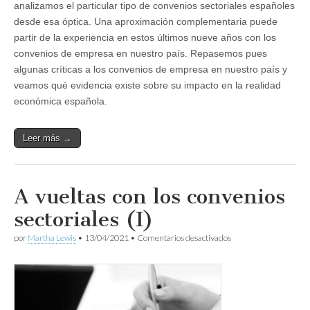
analizamos el particular tipo de convenios sectoriales españoles
desde esa óptica. Una aproximación complementaria puede
partir de la experiencia en estos últimos nueve años con los
convenios de empresa en nuestro país. Repasemos pues
algunas críticas a los convenios de empresa en nuestro país y
veamos qué evidencia existe sobre su impacto en la realidad
económica española.
Leer más →
A vueltas con los convenios
sectoriales (I)
en
por
Martha Lewis
•
13/04/2021
•
Comentarios desactivados
A
vueltas
con
los
convenios
sectoriales