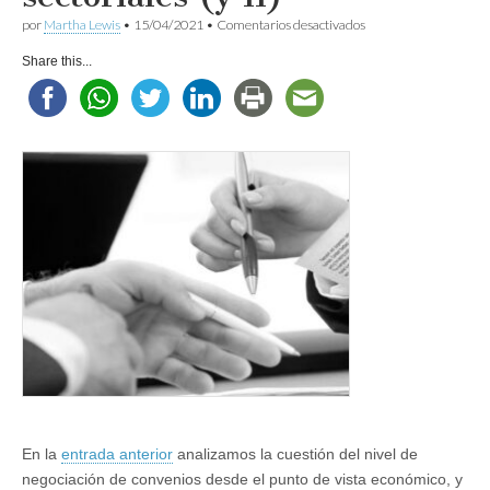
en
por
Martha Lewis
•
15/04/2021
•
Comentarios desactivados
A
vueltas
Share this...
con
los
convenios
sectoriales
(y
II)
En la
entrada anterior
analizamos la cuestión del nivel de
negociación de convenios desde el punto de vista económico, y