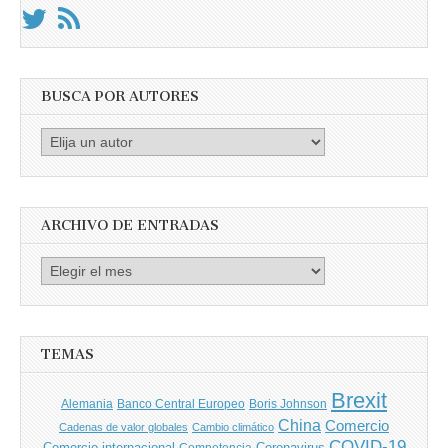
BUSCA POR AUTORES
Busca
por
Autores
ARCHIVO DE ENTRADAS
Archivo
de
entradas
TEMAS
Brexit
Banco Central Europeo
Boris Johnson
Alemania
China
Comercio
Cadenas de valor globales
Cambio climático
COVID-19
Comercio internacional
Coronavirus
Competencia